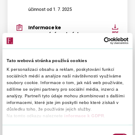
prostř
účinnost od 1. 7. 2025
autom
přístu
podle
Informace ke
Infor
§
zpracování osobních
ke
185
údajů - platné od 2. 5.
zpraco
2024
odst.
osobn
5
8. 5. 2024
údajů
Tato webová stránka používá cookies
a
-
K personalizaci obsahu a reklam, poskytování funkcí
§
platné
Informace dle § 69
Infor
sociálních médií a analýze naší návštěvnosti využíváme
197
od
odst. 3 zákona č.
dle
soubory cookie. Informace o tom, jak náš web používáte,
odst.
2.
280/2009 Sb., daňový
sdílíme se svými partnery pro sociální média, inzerci a
§
2
řád
5.
analýzy. Partneři tyto údaje mohou zkombinovat s dalšími
69
zákon
2024
informacemi, které jste jim poskytli nebo které získali v
5. 2. 2021
odst.
č.
důsledku toho, že používáte jejich služby.
3
280/2
Na tomto odkazu naleznete
informace k GDPR
.
zákon
Sdělení ke zvláštnímu
Sdělen
Sb.,
č.
ustanovení o
ke
daňov
Výběr