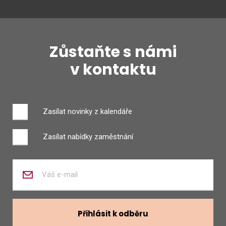
Zůstaňte s námi
v kontaktu
Zasílat novinky z kalendáře
Zasílat nabídky zaměstnání
Zadejte
váš
e-
mail
Přihlásit k odběru