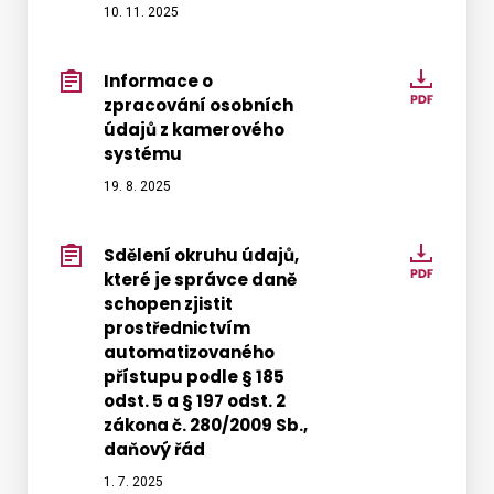
10. 11. 2025
údajů
z
kamer
Informace o
Infor
systé
zpracování osobních
o
Harfa
údajů z kamerového
zpraco
systému
osobn
19. 8. 2025
údajů
z
kamer
Sdělení okruhu údajů,
Sdělen
systé
které je správce daně
okruh
schopen zjistit
údajů,
prostřednictvím
které
automatizovaného
je
přístupu podle § 185
správ
odst. 5 a § 197 odst. 2
daně
zákona č. 280/2009 Sb.,
daňový řád
schop
zjistit
1. 7. 2025