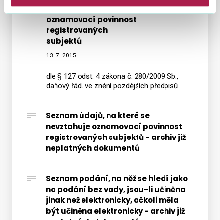
do
SIPO
se nevztahuje
údajů,
kterýc
oznamovací povinnost
od
na
registrovaných
má
zdaňo
které
subjektů
přístu
obdob
se
13. 7. 2015
roku
nevzta
2016
oznam
dle § 127 odst. 4 zákona č. 280/2009 Sb.,
povinn
daňový řád, ve znění pozdějších předpisů
regist
subjek
Seznam údajů, na které se
nevztahuje oznamovací povinnost
registrovaných subjektů - archiv již
neplatných dokumentů
Seznam podání, na něž se hledí jako
na podání bez vady, jsou-li učiněna
jinak než elektronicky, ačkoli měla
být učiněna elektronicky - archiv již