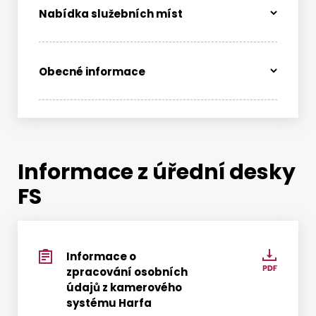
Nabídka služebních míst
Vyhledat na webu
Obecné informace
Informace z úřední desky
FS
Informace o
Infor
zpracování osobních
o
údajů z kamerového
zpraco
systému Harfa
osobn