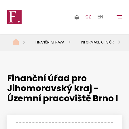
CZ
EN
FINANČNÍ SPRÁVA
INFORMACE O FS ČR
Finanční správa
Daně
Finanční úřad pro
Jihomoravský kraj -
Mezinárodní spolupráce
Územní pracoviště Brno I
Kontakty