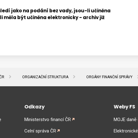
ledí jako na podání bez vady, jsou-li učiněna
li měla být učiněna elektronicky - archiv již
 ČR
ORGANIZAČNÍ STRUKTURA
ORGÁNY FINANČNÍ SPRÁVY
Odkazy
Weby FS
e
Ministerstvo financí ČR
MOJE daně
Celní správa ČR
Elektronick