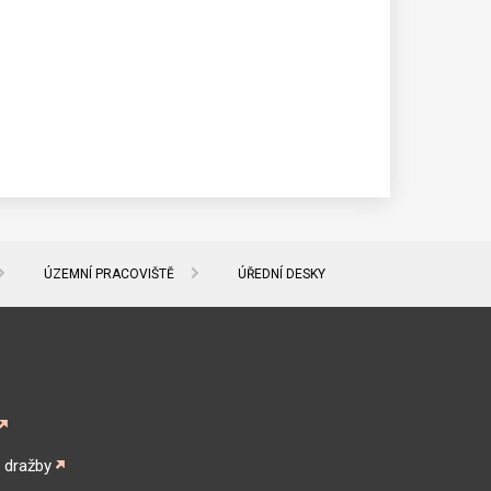
přístup
ÚZEMNÍ PRACOVIŠTĚ
ÚŘEDNÍ DESKY
é dražby