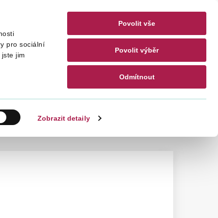
Povolit vše
nosti
akty
CZ
EN
y pro sociální
Povolit výběr
jste jim
Odmítnout
Hledat
Zobrazit detaily