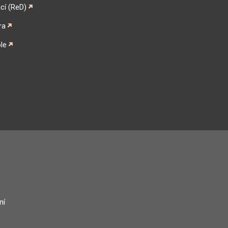
cí (ReD)
ra
le
gram
ní