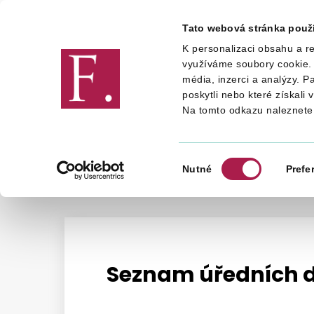
Tato webová stránka použ
K personalizaci obsahu a re
Finanční správa
využíváme soubory cookie. 
média, inzerci a analýzy. P
poskytli nebo které získali 
Na tomto odkazu naleznete
FINANČNÍ SPRÁVA
INFORMACE O FS
ORGÁNY FINANČNÍ SPRÁVY
ÚZEMNÍ PRACOVIŠTĚ
Výběr
Nutné
Prefe
souhlasu
Seznam úředních 