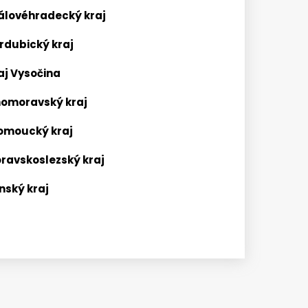
rálovéhradecký kraj
rdubický kraj
aj Vysočina
ihomoravský kraj
lomoucký kraj
oravskoslezský kraj
nský kraj