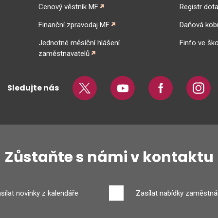
Cenový věstník MF
Registr dota
Finanční zpravodaj MF
Daňová kob
Jednotné měsíční hlášení
Finfo ve ško
zaměstnavatelů
Sledujte nás
Twitter
Youtube
Facebook
Insta
Zůstaňte s námi v kontaktu
sílat novinky z kalendáře
Zasílat nabídky zaměstná