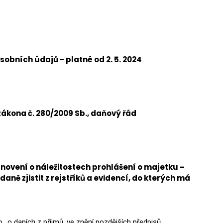
obních údajů - platné od 2. 5. 2024
 zákona č. 280/2009 Sb., daňový řád
novení o náležitostech prohlášení o majetku –
aně zjistit z rejstříků a evidencí, do kterých má
, o daních z příjmů, ve znění pozdějších předpisů.