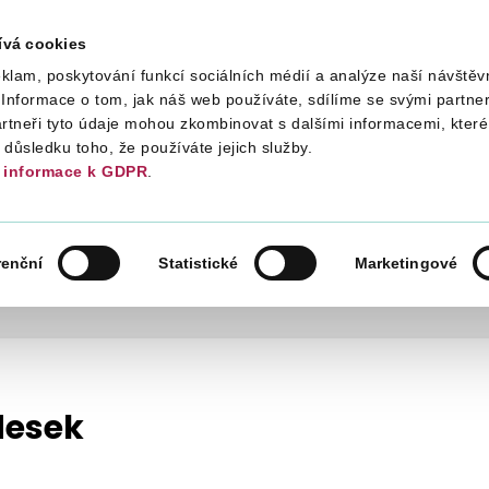
ívá cookies
klam, poskytování funkcí sociálních médií a analýze naší návštěv
Daně
Mezinárodní spolupráce
Kont
Informace o tom, jak náš web používáte, sdílíme se svými partner
artneři tyto údaje mohou zkombinovat s dalšími informacemi, které 
v důsledku toho, že používáte jejich služby.
informace k GDPR
.
 ČR
ORGANIZAČNÍ STRUKTURA
ÚŘEDNÍ DESKY
renční
Statistické
Marketingové
desek