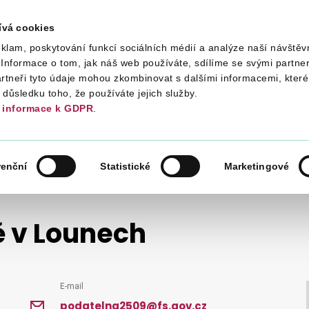
ívá cookies
klam, poskytování funkcí sociálních médií a analýze naší návštěv
Daně
Mezinárodní spolupráce
Kont
Informace o tom, jak náš web používáte, sdílíme se svými partner
artneři tyto údaje mohou zkombinovat s dalšími informacemi, které 
v důsledku toho, že používáte jejich služby.
informace k GDPR
.
 ČR
ORGANIZAČNÍ STRUKTURA
ÚZEMNÍ PRACOVIŠTĚ V LOUNECH
renční
Statistické
Marketingové
ě v Lounech
E-mail
podatelna2509@fs.gov.cz