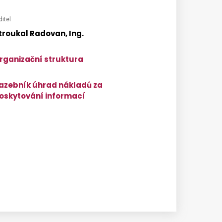
ditel
troukal Radovan, Ing.
rganizační struktura
azebník úhrad nákladů za
oskytování informací