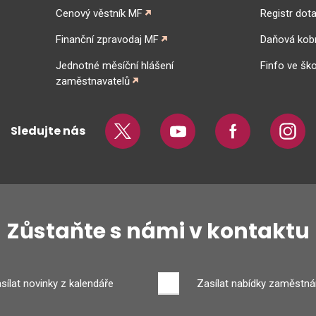
Cenový věstník MF
Registr dota
Finanční zpravodaj MF
Daňová kob
Jednotné měsíční hlášení
Finfo ve ško
zaměstnavatelů
Sledujte nás
Twitter
Youtube
Facebook
Insta
Zůstaňte s námi v kontaktu
sílat novinky z kalendáře
Zasílat nabídky zaměstná