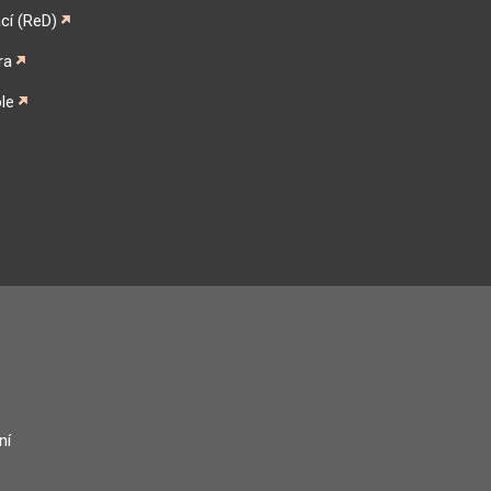
cí (ReD)
ra
le
gram
ní