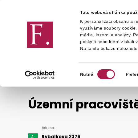
Tato webová stránka použ
K personalizaci obsahu a re
Finanční správa
využíváme soubory cookie. 
média, inzerci a analýzy. P
poskytli nebo které získali 
Na tomto odkazu naleznete
FINANČNÍ SPRÁVA
INFORMACE O FS
ORGÁNY FINANČNÍ SPRÁVY
ÚZEMNÍ PRACOVIŠTĚ
Výběr
Nutné
Prefe
souhlasu
Územní pracovišt
Podrobný
Adresa:
Rybalkova 2376