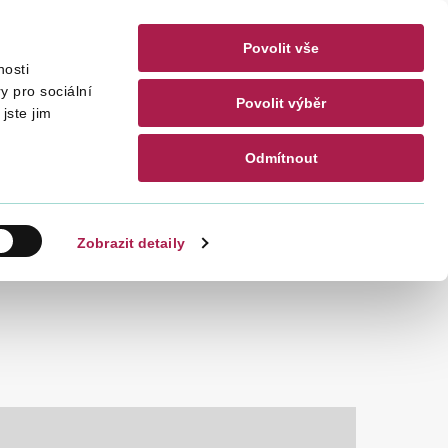
Povolit vše
nosti
akty
CZ
EN
y pro sociální
Povolit výběr
jste jim
Odmítnout
Hledat
Zobrazit detaily