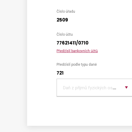
Číslo úřadu
2509
Číslo účtu
77621411/0710
Předčíslí bankovních účtů
Předčíslí podle typu daně
721
Vyber
typ
Daň z příjmů fyzických osob podávaj
daně