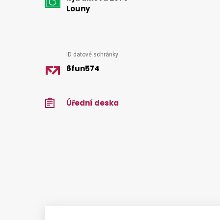
kontakt
Louny
ID datové schránky
6fun574
Úřední deska