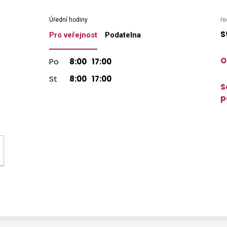
Úřední hodiny
ře
S
Pro veřejnost
Podatelna
O
Po
8:00
17:00
St
8:00
17:00
S
p
ících přiznání