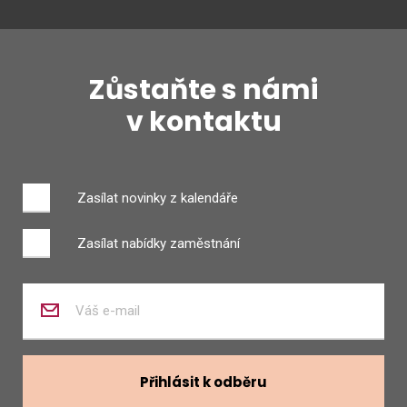
Zůstaňte s námi
v kontaktu
Zasílat novinky z kalendáře
Zasílat nabídky zaměstnání
Zadejte
váš
e-
mail
Přihlásit k odběru