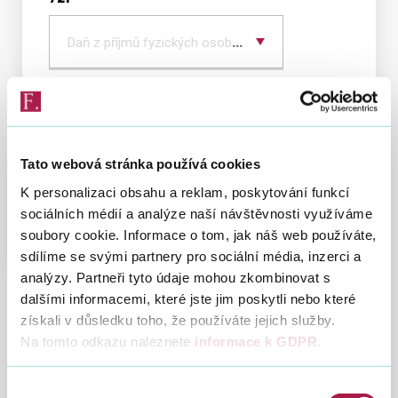
Vyber
typ
Daň z příjmů fyzických osob podávajících přiznání
daně
ředitel
Mrázek Lukáš, Mgr. Bc. LL.M. MBA
Tato webová stránka používá cookies
Organizační struktura
K personalizaci obsahu a reklam, poskytování funkcí
Sazebník úhrad nákladů za poskytování
sociálních médií a analýze naší návštěvnosti využíváme
informací
soubory cookie. Informace o tom, jak náš web používáte,
sdílíme se svými partnery pro sociální média, inzerci a
analýzy. Partneři tyto údaje mohou zkombinovat s
dalšími informacemi, které jste jim poskytli nebo které
získali v důsledku toho, že používáte jejich služby.
Na tomto odkazu naleznete
informace k GDPR
.
Výběr