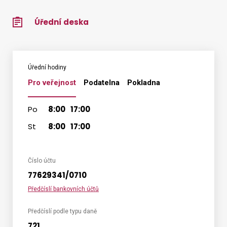
Úřední deska
Úřední hodiny
Pro veřejnost
Podatelna
Pokladna
Po
8:00
17:00
St
8:00
17:00
Číslo účtu
77629341/0710
Předčíslí bankovních účtů
Předčíslí podle typu daně
721