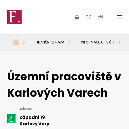
CZ
EN
FINANČNÍ SPRÁVA
INFORMACE O FS ČR
Finanční správa
Daně
Územní pracoviště v
Karlových Varech
Mezinárodní spolupráce
Podrobný
Adresa:
Kontakty
Západní 19
kontakt
Karlovy Vary