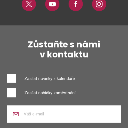
Twitter
Youtube
Facebook
Instagram
Zůstaňte s námi
v kontaktu
Zasílat novinky z kalendáře
Zasílat nabídky zaměstnání
Zadejte
váš
e-
mail