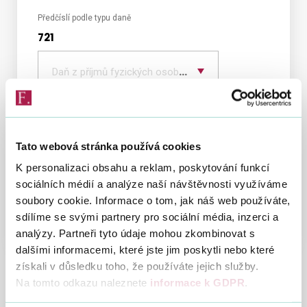
Předčíslí podle typu daně
721
Vyber
typ
Daň z příjmů fyzických osob podávajících přiznání
daně
ředitel
Sedláková Martina, Ing.
Tato webová stránka používá cookies
K personalizaci obsahu a reklam, poskytování funkcí
Organizační struktura
sociálních médií a analýze naší návštěvnosti využíváme
soubory cookie. Informace o tom, jak náš web používáte,
Sazebník úhrad nákladů za poskytování
sdílíme se svými partnery pro sociální média, inzerci a
informací
analýzy. Partneři tyto údaje mohou zkombinovat s
dalšími informacemi, které jste jim poskytli nebo které
získali v důsledku toho, že používáte jejich služby.
Na tomto odkazu naleznete
informace k GDPR
.