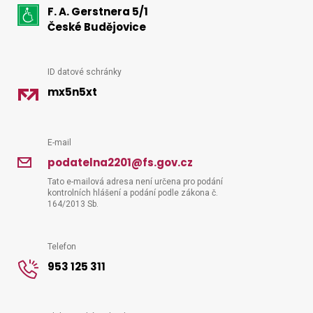
F. A. Gerstnera 5/1
kontakt
České Budějovice
Vyhledat na webu
ID datové schránky
mx5n5xt
E-mail
podatelna2201@fs.gov.cz
Tato e-mailová adresa není určena pro podání
kontrolních hlášení a podání podle zákona č.
164/2013 Sb.
Telefon
953 125 311