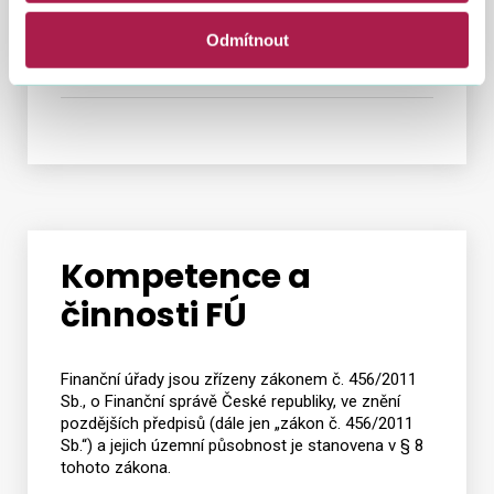
Odmítnout
Finanční úřad pro Jihočeský kraj
Kompetence a
činnosti FÚ
Finanční úřady jsou zřízeny zákonem č. 456/2011
Sb., o Finanční správě České republiky, ve znění
pozdějších předpisů (dále jen „zákon č. 456/2011
Sb.“) a jejich územní působnost je stanovena v § 8
tohoto zákona.