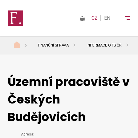
CZ
EN
FINANČNÍ SPRÁVA
INFORMACE O FS ČR
Finanční správa
Daně
Územní pracoviště v
Českých
Mezinárodní spolupráce
Budějovicích
Kontakty
Podrobný
Adresa: