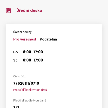
Úřední deska
Úřední hodiny
Pro veřejnost
Podatelna
Po
8:00
17:00
St
8:00
17:00
Číslo účtu
77628111/0710
Předčíslí bankovních účtů
Předčíslí podle typu daně
721