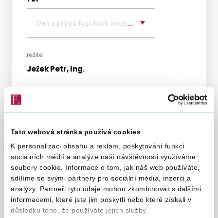
Vyber
typ
Daň z příjmů fyzických osob podávajících přiznání
daně
ředitel
Ježek Petr, Ing.
Organizační struktura
Sazebník úhrad nákladů za poskytování
informací
Tato webová stránka používá cookies
K personalizaci obsahu a reklam, poskytování funkcí
sociálních médií a analýze naší návštěvnosti využíváme
soubory cookie. Informace o tom, jak náš web používáte,
sdílíme se svými partnery pro sociální média, inzerci a
analýzy. Partneři tyto údaje mohou zkombinovat s dalšími
informacemi, které jste jim poskytli nebo které získali v
důsledku toho, že používáte jejich služby.