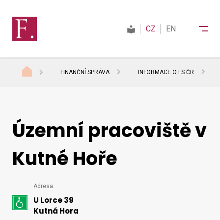
CZ
EN
FINANČNÍ SPRÁVA
INFORMACE O FS ČR
Finanční správa
Daně
Územní pracoviště v
Kutné Hoře
Mezinárodní spolupráce
Podrobný
Adresa:
Kontakty
U Lorce 39
kontakt
Kutná Hora