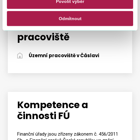
Povolit výběr
Odmítnout
Podřízená územní
pracoviště
Územní pracoviště v Čáslavi
Kompetence a
činnosti FÚ
Finanční úřady jsou zřízeny zákonem č. 456/2011