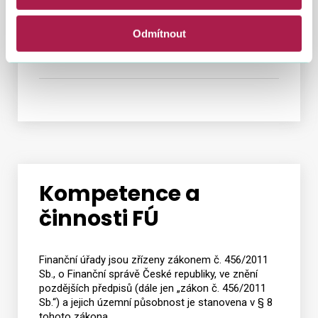
Finanční úřad pro hlavní město
Odmítnout
Prahu
Kompetence a
činnosti FÚ
Finanční úřady jsou zřízeny zákonem č. 456/2011
Sb., o Finanční správě České republiky, ve znění
pozdějších předpisů (dále jen „zákon č. 456/2011
Sb.“) a jejich územní působnost je stanovena v § 8
tohoto zákona.