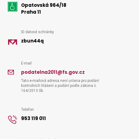
Opatovská 964/18
kontakt
Praha 11
Vyhledat na webu
ID datové schránky
zbun44q
E-mail
podatelna2011@fs.gov.cz
Tato e-mailová adresa není určena pro podání
kontrolních hlášení a podání podle zákona č.
164/2013 Sb.
Telefon
953 119 011