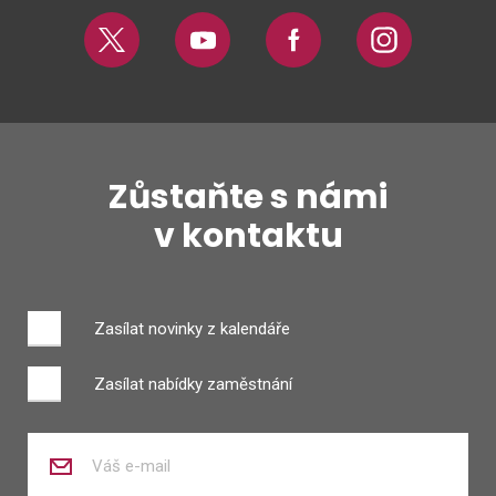
Twitter
Youtube
Facebook
Instagram
Zůstaňte s námi
v kontaktu
Zasílat novinky z kalendáře
Zasílat nabídky zaměstnání
Zadejte
váš
e-