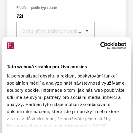
Předčíslí podle typu daně
721
Vyber
typ
Daň z příjmů fyzických osob podávajících přiznání
daně
ředitel
Vrabčeková Monika, Ing.
Tato webová stránka používá cookies
Organizační struktura
K personalizaci obsahu a reklam, poskytování funkcí
sociálních médií a analýze naší návštěvnosti využíváme
Sazebník úhrad nákladů za poskytování
soubory cookie. Informace o tom, jak náš web používáte,
informací
sdílíme se svými partnery pro sociální média, inzerci a
analýzy. Partneři tyto údaje mohou zkombinovat s
dalšími informacemi, které jste jim poskytli nebo které
získali v důsledku toho, že používáte jejich služby.
Na tomto odkazu naleznete
informace k GDPR
.