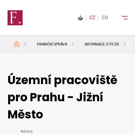
CZ
EN
FINANČNÍ SPRÁVA
INFORMACE O FS ČR
Finanční správa
Daně
Územní pracoviště
pro Prahu - Jižní
Mezinárodní spolupráce
Město
Kontakty
Podrobný
Adresa: