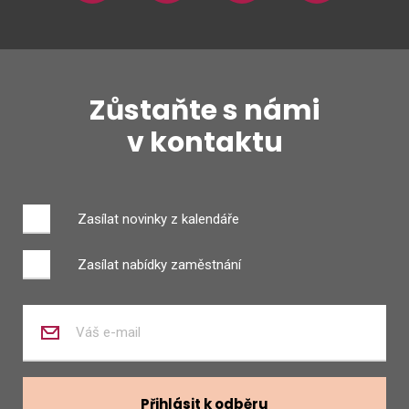
Zůstaňte s námi
v kontaktu
Zasílat novinky z kalendáře
Zasílat nabídky zaměstnání
Zadejte
váš
e-
mail
Přihlásit k odběru