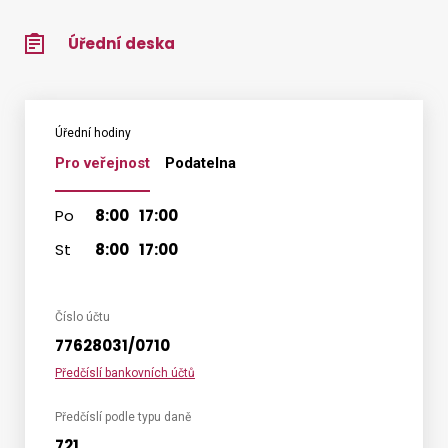
Úřední deska
Úřední hodiny
Pro veřejnost
Podatelna
Po
8:00
17:00
St
8:00
17:00
Číslo účtu
77628031/0710
Předčíslí bankovních účtů
Předčíslí podle typu daně
721