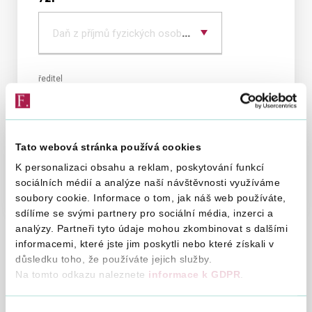
Vyber
typ
Daň z příjmů fyzických osob podávajících přiznání
daně
ředitel
Krajbych Radek, Ing.
Organizační struktura
Tato webová stránka používá cookies
Sazebník úhrad nákladů za poskytování
K personalizaci obsahu a reklam, poskytování funkcí
informací
sociálních médií a analýze naší návštěvnosti využíváme
soubory cookie. Informace o tom, jak náš web používáte,
sdílíme se svými partnery pro sociální média, inzerci a
analýzy. Partneři tyto údaje mohou zkombinovat s dalšími
informacemi, které jste jim poskytli nebo které získali v
důsledku toho, že používáte jejich služby.
Na tomto odkazu naleznete
informace k GDPR
.