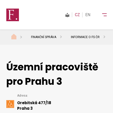
CZ
EN
FINANČNÍ SPRÁVA
INFORMACE O FS ČR
Finanční správa
Daně
Územní pracoviště
pro Prahu 3
Mezinárodní spolupráce
Podrobný
Adresa:
Kontakty
Orebitská 477/18
kontakt
Praha 3