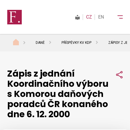
CZ
EN
DANĚ
PŘÍSPĚVKY KV KDP
ZÁPISY Z JE
Finanční správa
Zápis z jednání
Daně
Sdí
Koordinačního výboru
s Komorou daňových
Mezinárodní spolupráce
poradců ČR konaného
dne 6. 12. 2000
Kontakty