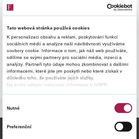
Zobraz obsah
Vyhledat na webu
Tato webová stránka používá cookies
K personalizaci obsahu a reklam, poskytování funkcí
sociálních médií a analýze naší návštěvnosti využíváme
6. 12. 2000
soubory cookie. Informace o tom, jak náš web používáte,
sdílíme se svými partnery pro sociální média, inzerci a
analýzy. Partneři tyto údaje mohou zkombinovat s dalšími
Zápis z jednání Koordinačního
St
informacemi, které jste jim poskytli nebo které získali v
výboru s Komorou daňových
06
důsledku toho, že používáte jejich služby.
poradců ČR konaného dne 6. 12.
Na tomto odkazu naleznete
informace k GDPR
.
2000
Výběr
Nutné
DANĚ
PŘÍSPĚVKY KV KDP
ZÁPISY Z JE
souhlasu
Preferenční
Vybrané informace