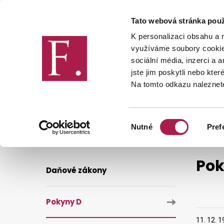
Tato webová stránka použ
Finanční správa
K personalizaci obsahu a 
využíváme soubory cookie.
sociální média, inzerci a 
jste jim poskytli nebo kter
Na tomto odkazu naleznet
DANĚ
LEGISLATIVA A METODIKA
POKYN D - 172
Výběr
Nutné
Pref
souhlasu
Pok
Daňové zákony
Pokyny D
11. 12. 