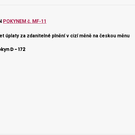
N
POKYNEM č. MF-11
t úplaty za zdanitelné plnění v cizí měně na českou měnu
kyn D - 172