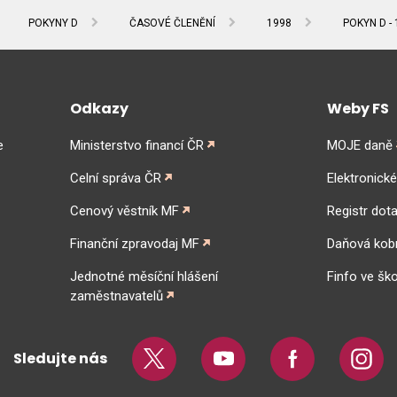
POKYNY D
ČASOVÉ ČLENĚNÍ
1998
POKYN D - 
Odkazy
Weby FS
e
Ministerstvo financí ČR
MOJE daně
Celní správa ČR
Elektronick
Cenový věstník MF
Registr dota
Finanční zpravodaj MF
Daňová kob
Jednotné měsíční hlášení
Finfo ve ško
zaměstnavatelů
Sledujte nás
Twitter
Youtube
Facebook
Insta