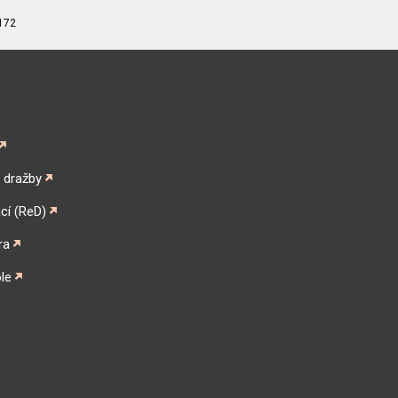
172
é dražby
cí (ReD)
ra
le
gram