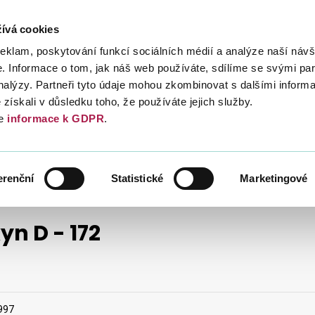
ívá cookies
Daně
Mezinárodní spolupráce
Kont
reklam, poskytování funkcí sociálních médií a analýze naší návš
 Informace o tom, jak náš web používáte, sdílíme se svými par
analýzy. Partneři tyto údaje mohou zkombinovat s dalšími inform
é získali v důsledku toho, že používáte jejich služby.
e
informace k GDPR
.
POKYNY D
ČASOVÉ ČLENĚNÍ
1998
erenční
Statistické
Marketingové
yn D - 172
1997