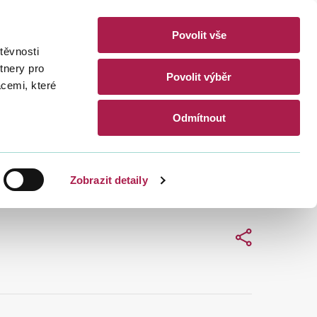
Povolit vše
akty
těvnosti
CZ
EN
tnery pro
Povolit výběr
acemi, které
Hledat
Odmítnout
Zobrazit detaily
Sdílet