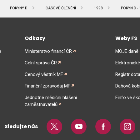
POKYNY D
ČASOVÉ ČLENĚNÍ
1998
POKYN D - 
Odkazy
Weby FS
e
Ministerstvo financí ČR
MOJE daně
Celní správa ČR
Elektronick
Cenový věstník MF
Registr dota
Finanční zpravodaj MF
Daňová kob
Jednotné měsíční hlášení
Finfo ve ško
zaměstnavatelů
Sledujte nás
Twitter
Youtube
Facebook
Insta