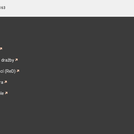
163
é dražby
cí (ReD)
ra
le
gram