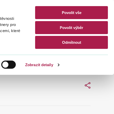
Povolit vše
akty
těvnosti
CZ
EN
tnery pro
Povolit výběr
acemi, které
Hledat
Odmítnout
Zobrazit detaily
Sdílet