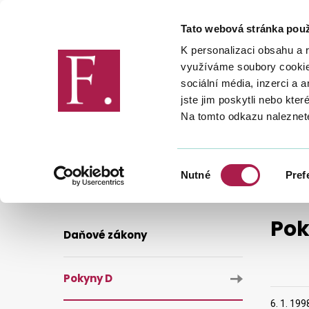
Tato webová stránka použ
Finanční správa
K personalizaci obsahu a 
využíváme soubory cookie.
sociální média, inzerci a 
jste jim poskytli nebo kter
Na tomto odkazu naleznet
DANĚ
LEGISLATIVA A METODIKA
POKYN D - 163
Výběr
Nutné
Pref
souhlasu
Pok
Daňové zákony
Pokyny D
6. 1. 199