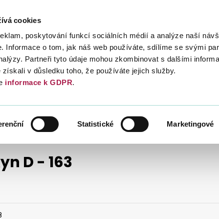
ívá cookies
Daně
Mezinárodní spolupráce
Kont
reklam, poskytování funkcí sociálních médií a analýze naší návš
 Informace o tom, jak náš web používáte, sdílíme se svými par
analýzy. Partneři tyto údaje mohou zkombinovat s dalšími inform
é získali v důsledku toho, že používáte jejich služby.
e
informace k GDPR
.
POKYNY D
ČASOVÉ ČLENĚNÍ
1998
erenční
Statistické
Marketingové
yn D - 163
8