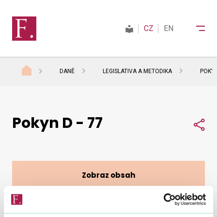
CZ
EN
DANĚ
LEGISLATIVA A METODIKA
POKYN
Finanční správa
Pokyn D - 77
Daně
Sdí
Mezinárodní spolupráce
Zobraz obsah
Kontakty