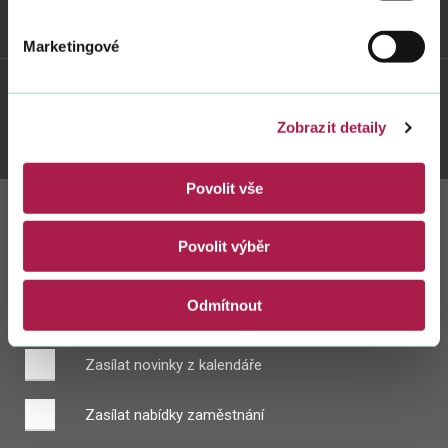
Weby FS
Marketingové
Twitter
Youtube
Facebook
Instagram
Zobrazit detaily
Povolit vše
Zůstaňte s námi
Povolit výběr
v kontaktu
Odmítnout
Zasílat novinky z kalendáře
Zasílat nabídky zaměstnání