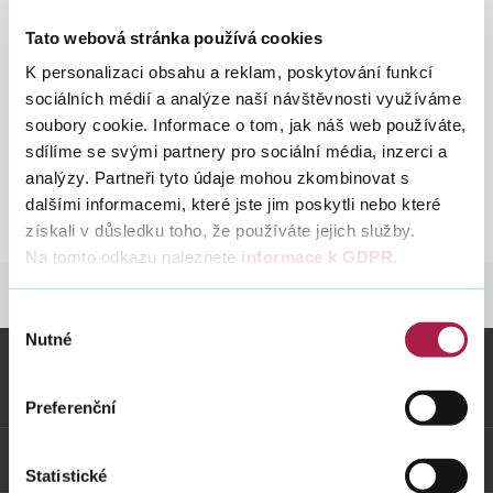
14. 3. 1994
Tato webová stránka používá cookies
K personalizaci obsahu a reklam, poskytování funkcí
Vyhledat na webu
ZRUŠEN
POKYNEM č. MF-11
sociálních médií a analýze naší návštěvnosti využíváme
soubory cookie. Informace o tom, jak náš web používáte,
Stanovení zvýšení daně z dodatečného daňového
sdílíme se svými partnery pro sociální média, inzerci a
přiznání
analýzy. Partneři tyto údaje mohou zkombinovat s
dalšími informacemi, které jste jim poskytli nebo které
Pokyn D - 77
St
získali v důsledku toho, že používáte jejich služby.
D-
Na tomto odkazu naleznete
informace k GDPR
.
77.
DANĚ
LEGISLATIVA A METODIKA
POKYN
Výběr
Nutné
souhlasu
Vybrané informace
Preferenční
Odkazy
Statistické