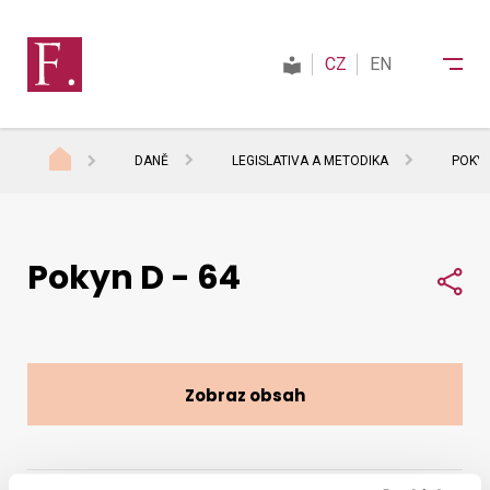
CZ
EN
DANĚ
LEGISLATIVA A METODIKA
POKYN
Finanční správa
Pokyn D - 64
Daně
Sdí
Mezinárodní spolupráce
Zobraz obsah
Kontakty