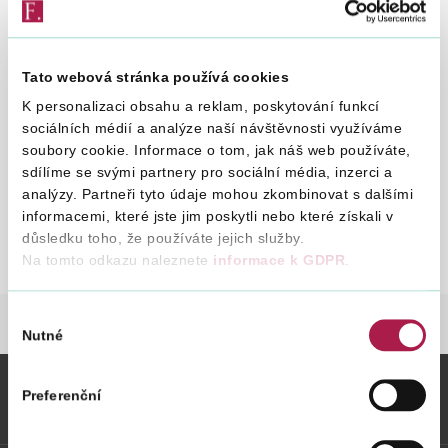
4. 1. 1994
Vyhledat na webu
Tato webová stránka používá cookies
ZRUŠEN
POKYNEM č. MF-11
K personalizaci obsahu a reklam, poskytování funkcí
sociálních médií a analýze naší návštěvnosti využíváme
Uplatňování daně z přidané hodnoty při úpravě
soubory cookie. Informace o tom, jak náš web používáte,
vlastnických vztahů k půdě a jinému zemědělskému
sdílíme se svými partnery pro sociální média, inzerci a
majetku a při úpravě majetkových vztahů a
analýzy. Partneři tyto údaje mohou zkombinovat s dalšími
vypořádání majetkových nároků v družstvech
informacemi, které jste jim poskytli nebo které získali v
důsledku toho, že používáte jejich služby.
Pokyn D - 64
St
Na tomto odkazu naleznete
informace k GDPR
.
D-
64
Výběr
DANĚ
LEGISLATIVA A METODIKA
POKYN
Nutné
souhlasu
Preferenční
Vybrané informace