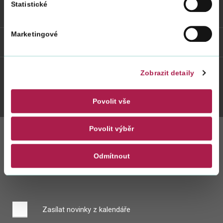
Statistické
Odkazy
Marketingové
Weby FS
Zobrazit detaily
Twitter
Youtube
Facebook
Instagram
Povolit vše
Povolit výběr
Zůstaňte s námi
Odmítnout
v kontaktu
Zasílat novinky z kalendáře