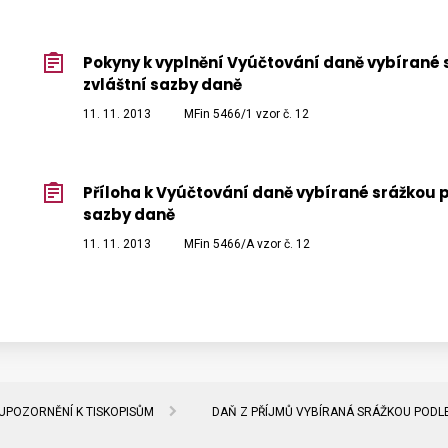
Pokyny k vyplnění Vyúčtování daně vybírané 
zvláštní sazby daně
11. 11. 2013
MFin 5466/1 vzor č. 12
Příloha k Vyúčtování daně vybírané srážkou p
sazby daně
11. 11. 2013
MFin 5466/A vzor č. 12
UPOZORNĚNÍ K TISKOPISŮM
DAŇ Z PŘÍJMŮ VYBÍRANÁ SRÁŽKOU PODL