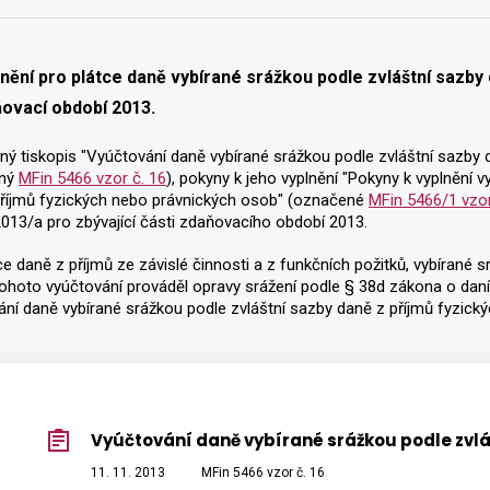
ění pro plátce daně vybírané srážkou podle zvláštní sazby
ovací období 2013.
ný tiskopis "Vyúčtování daně vybírané srážkou podle zvláštní sazby
ený
MFin 5466 vzor č. 16
), pokyny k jeho vyplnění "Pokyny k vyplnění 
příjmů fyzických nebo právnických osob" (označené
MFin 5466/1 vzor
013/a pro zbývající části zdaňovacího období 2013.
ce daně z příjmů ze závislé činnosti a z funkčních požitků, vybírané
ohoto vyúčtování prováděl opravy srážení podle § 38d zákona o daních
ní daně vybírané srážkou podle zvláštní sazby daně z příjmů fyzic
Vyúčtování daně vybírané srážkou podle zvlá
11. 11. 2013
MFin 5466 vzor č. 16