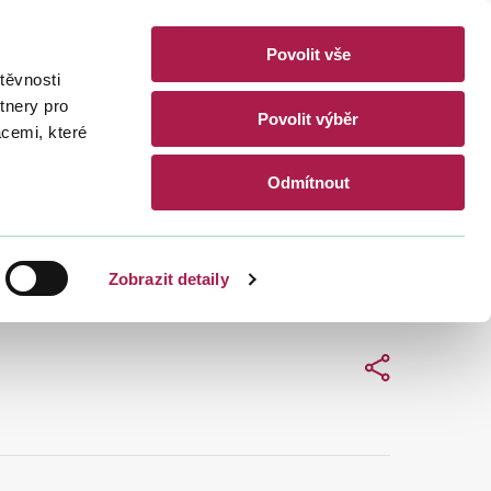
Povolit vše
akty
těvnosti
CZ
EN
tnery pro
Povolit výběr
acemi, které
Hledat
Odmítnout
Zobrazit detaily
Sdílet