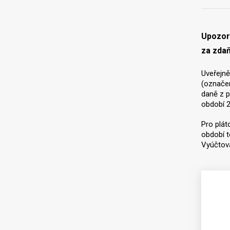
Upozorn
za zdaň
Uveřejně
(označ
daně z 
období 2
Pro plát
období t
Vyúčtová