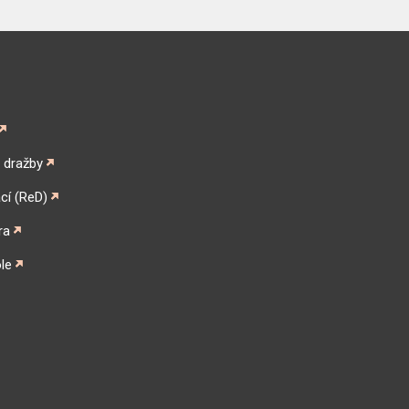
é dražby
cí (ReD)
ra
le
gram