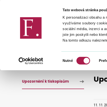
Tato webová stránka použ
Finanční správa
K personalizaci obsahu a 
využíváme soubory cookie.
sociální média, inzerci a 
jste jim poskytli nebo kter
Na tomto odkazu naleznet
DANĚ
DAŇOVÉ TISKOPISY
DAŇ Z PŘÍJMŮ VYBÍRANÁ SRÁŽKOU PODLE ZVLÁŠTNÍ SAZB
Výběr
Nutné
Pref
souhlasu
Upo
Upozornění k tiskopisům
11. 11. 