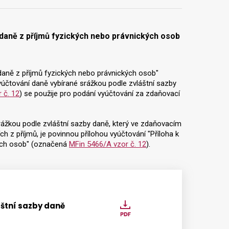
 daně z příjmů fyzických nebo právnických osob
 daně z příjmů fyzických nebo právnických osob"
vyúčtování daně vybírané srážkou podle zvláštní sazby
 č. 12
) se použije pro podání vyúčtování za zdaňovací
 srážkou podle zvláštní sazby daně, který ve zdaňovacím
 z příjmů, je povinnou přílohou vyúčtování "Příloha k
kých osob" (označená
MFin 5466/A vzor č. 12
).
štní sazby daně
Vyúčtování
daně