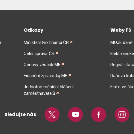
Odkazy
Weby FS
e
Ministerstvo financí ČR
MOJE daně
Celní správa ČR
Elektronick
Cenový věstník MF
Registr dota
Finanční zpravodaj MF
Daňová kob
Jednotné měsíční hlášení
Finfo ve ško
zaměstnavatelů
Sledujte nás
Twitter
Youtube
Facebook
Insta