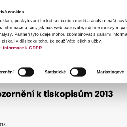
ívá cookies
Daně
Mezinárodní spolupráce
Kont
reklam, poskytování funkcí sociálních médií a analýze naší návš
 Informace o tom, jak náš web používáte, sdílíme se svými par
analýzy. Partneři tyto údaje mohou zkombinovat s dalšími inform
é získali v důsledku toho, že používáte jejich služby.
e
informace k GDPR
.
UPOZORNĚNÍ K TISKOPISŮM
Y DANĚ
UPOZORNĚNÍ K TISKOPISŮM 2013
erenční
Statistické
Marketingové
zornění k tiskopisům 2013
2013