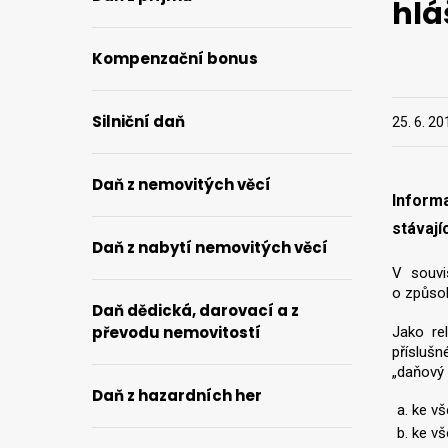
hlá
Kompenzační bonus
Silniční daň
25. 6. 20
Daň z nemovitých věcí
Inform
stávají
Daň z nabytí nemovitých věcí
V souvi
o způsob
Daň dědická, darovací a z
převodu nemovitostí
Jako re
příslušn
„daňový 
Daň z hazardních her
ke vš
ke vš