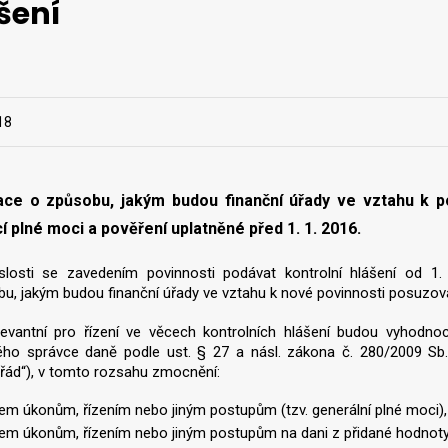
šení
18
ace o způsobu, jakým budou finanční úřady ve vztahu k po
cí plné moci a pověření uplatněné před 1. 1. 2016.
slosti se zavedením povinnosti podávat kontrolní hlášení od 1.
u, jakým budou finanční úřady ve vztahu k nové povinnosti posuzova
levantní pro řízení ve věcech kontrolních hlášení budou vyhodno
ého správce daně podle ust. § 27 a násl. zákona č. 280/2009 Sb.,
řád“), v tomto rozsahu zmocnění:
em úkonům, řízením nebo jiným postupům (tzv. generální plné moci),
em úkonům, řízením nebo jiným postupům na dani z přidané hodnot