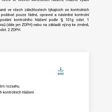
ě ve všech záležitostech týkajících se kontrolních
odávat pouze řádné, opravné a následné kontrolní
k podání kontrolního hlášení podle § 101g odst. 1
dpisů (dále jen ZDPH) nebo na základě výzvy ke změně,
odst. 2 ZDPH.
Stáhnout
Office
2018_Posouzeni_plnyc
lném rozsahu.
 kontrolních hlášení.