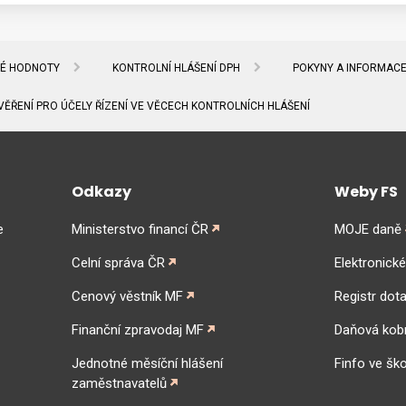
NÉ HODNOTY
KONTROLNÍ HLÁŠENÍ DPH
POKYNY A INFORMACE
ĚŘENÍ PRO ÚČELY ŘÍZENÍ VE VĚCECH KONTROLNÍCH HLÁŠENÍ
Odkazy
Weby FS
e
Ministerstvo financí ČR
MOJE daně
Celní správa ČR
Elektronick
Cenový věstník MF
Registr dota
Finanční zpravodaj MF
Daňová kob
Jednotné měsíční hlášení
Finfo ve ško
zaměstnavatelů