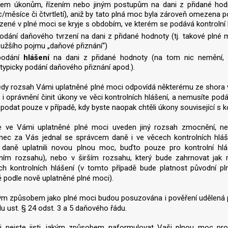
šem úkonům, řízením nebo jiným postupům na dani z přidané hodn
/měsíce či čtvrtletí), aniž by tato plná moc byla zároveň omezena p
ené v plné moci se kryje s obdobím, ve kterém se podává kontrolní 
odání daňového tvrzení na dani z přidané hodnoty (tj. takové plné 
i užšího pojmu „daňové přiznání“)
podání
hlášení
na dani z přidané hodnoty (na tom nic nemění, p
 typicky podání daňového přiznání apod.).
dy rozsah Vámi uplatněné plné moci odpovídá některému ze shora v
 i oprávnění činit úkony ve věci kontrolních hlášení, a nemusíte 
 podat pouze v případě, kdy byste naopak chtěli úkony související s 
e ve Vámi uplatněné plné moci uveden jiný rozsah zmocnění, ne
ec za Vás jednal se správcem daně i ve věcech kontrolních hláše
 daně uplatnili novou plnou moc, buďto pouze pro kontrolní h
ním rozsahu), nebo v širším rozsahu, který bude zahrnovat jak r
ch kontrolních hlášení (v tomto případě bude platnost původní 
 podle nově uplatněné plné moci).
m způsobem jako plné moci budou posuzována i pověření udělená p
u ust. § 24 odst. 3 a 5 daňového řádu.
i nejste jisti, jakým způsobem naformulovat Vaši plnou moc pro 