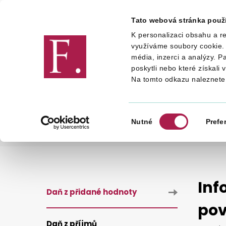
Tato webová stránka použ
K personalizaci obsahu a re
Finanční správa
využíváme soubory cookie. 
média, inzerci a analýzy. P
poskytli nebo které získali 
Na tomto odkazu naleznete
DANĚ
DANĚ
DAŇ Z PŘIDA
POKYNY A INFORMACE K VYPLNĚNÍ KONTROLNÍHO HLÁŠENÍ 
Výběr
Nutné
Prefe
souhlasu
INFORMACE K POSOUZENÍ STÁVAJÍCÍCH PLNÝCH MOCÍ A POV
Inf
Daň z přidané hodnoty
pov
Daň z příjmů