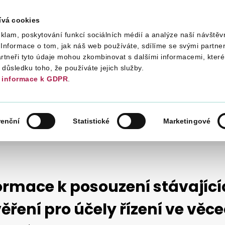
ívá cookies
klam, poskytování funkcí sociálních médií a analýze naší návštěv
Daně
Mezinárodní spolupráce
Kont
Informace o tom, jak náš web používáte, sdílíme se svými partner
artneři tyto údaje mohou zkombinovat s dalšími informacemi, které 
v důsledku toho, že používáte jejich služby.
informace k GDPR
.
NÉ HODNOTY
KONTROLNÍ HLÁŠENÍ DPH
DPH
renční
Statistické
Marketingové
ĚŘENÍ PRO ÚČELY ŘÍZENÍ VE VĚCECH KONTROLNÍCH HLÁŠENÍ
ormace k posouzení stávající
ěření pro účely řízení ve věc