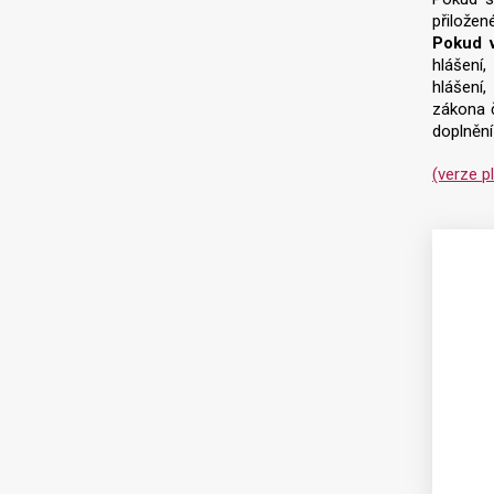
přiložen
Pokud v
hlášení
hlášení
zákona č
doplnění
(verze p