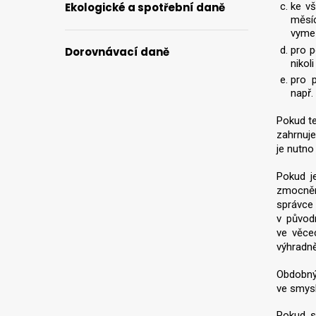
ke v
Ekologické a spotřební daně
měsíc
vymez
pro p
Dorovnávací daně
nikol
pro 
např.
Pokud te
zahrnuje
je nutno
Pokud j
zmocněn
správce
v původ
ve věce
výhradně
Obdobný
ve smysl
Pokud s