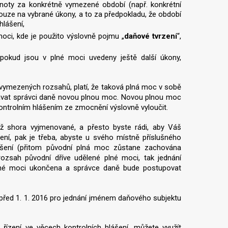
oty za konkrétně vymezené období (např. konkrétní
ouze na vybrané úkony, a to za předpokladu, že období
hlášení,
moci, kde je použito výslovně pojmu „
daňové tvrzení
“,
okud jsou v plné moci uvedeny ještě další úkony,
ymezených rozsahů, platí, že taková plná moc v sobě
podávat správci daně novou plnou moc. Novou plnou moc
kontrolním hlášením ze zmocnění výslovně vyloučit.
ž shora vyjmenované, a přesto byste rádi, aby Váš
ní, pak je třeba, abyste u svého místně příslušného
lášení (přitom původní plná moc zůstane zachována
ozsah původní dříve udělené plné moci, tak jednání
plné moci ukončena a správce daně bude postupovat
řed 1. 1. 2016 pro jednání jménem daňového subjektu
řízení ve věcech kontrolních hlášení, můžete využít