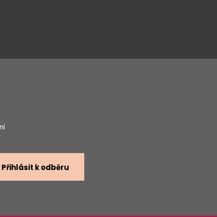
gram
ní
Přihlásit k odběru