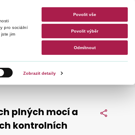
Povolit vše
nosti
akty
CZ
EN
y pro sociální
Povolit výběr
jste jim
Odmítnout
Hledat
Zobrazit detaily
ch plných mocí a
Sdílet
ech kontrolních