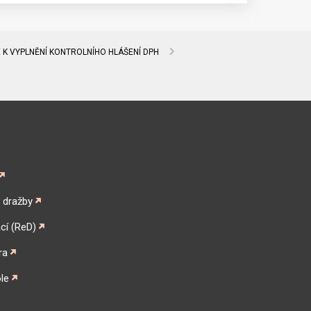
 K VYPLNĚNÍ KONTROLNÍHO HLÁŠENÍ DPH
é dražby
cí (ReD)
ra
le