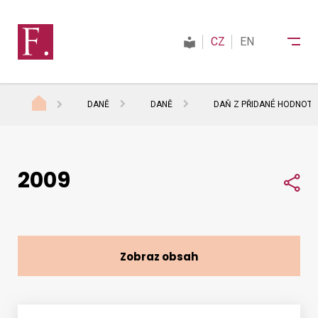
CZ
EN
DANĚ
DANĚ
DAŇ Z PŘIDANÉ HODNOTY
Finanční správa
2009
Daně
Sdí
Mezinárodní spolupráce
Zobraz obsah
Kontakty