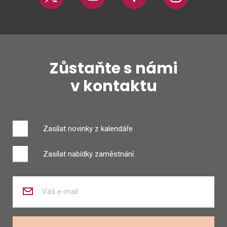
Twitter
Youtube
Facebook
Instagram
Zůstaňte s námi
v kontaktu
Zasílat novinky z kalendáře
Zasílat nabídky zaměstnání
Zadejte
váš
e-
mail