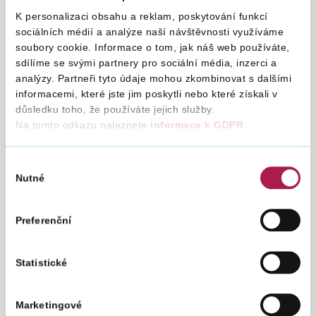
komunálního odpadu. S účinností od 1.4.2009
K personalizaci obsahu a reklam, poskytování funkcí
podléhá snížené sazbě DPH také uložení
komunálního odpadu na skládce a jeho
sociálních médií a analýze naší návštěvnosti využíváme
následná likvidace.
soubory cookie. Informace o tom, jak náš web používáte,
sdílíme se svými partnery pro sociální média, inzerci a
analýzy. Partneři tyto údaje mohou zkombinovat s dalšími
Určení sazby daně při sběru, svozu a
informacemi, které jste jim poskytli nebo které získali v
likvidaci komunálního odpadu dle
důsledku toho, že používáte jejich služby.
novely zákona č. 235/2004 Sb., o dani
Na tomto odkazu naleznete
informace k GDPR
.
z přidané hodnoty, ve znění
pozdějších předpisů (dále jen
Výběr
„ZDPH“), účinné od 1.1.2009
Nutné
souhlasu
27. 1. 2009
S účinností od 1.1.2009 je zákonem č.
Preferenční
302/2008 Sb., o dani z přidané hodnoty,
rozšířena příloha č. 2 k ZDPH o položku SKP
90.02.11 – sběr a přeprava komunálního
Statistické
odpadu
Marketingové