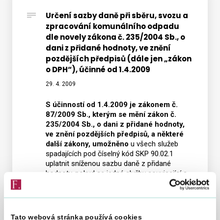
Určení sazby daně při sběru, svozu a
zpracování komunálního odpadu
Vyhledat na webu
dle novely zákona č. 235/2004 Sb., o
dani z přidané hodnoty, ve znění
pozdějších předpisů (dále jen „zákon
o DPH“), účinné od 1.4.2009
29. 4. 2009
S účinností od 1.4.2009 je zákonem č.
87/2009 Sb., kterým se mění zákon č.
235/2004 Sb., o dani z přidané hodnoty,
ve znění pozdějších předpisů, a některé
další zákony, umožněno
u všech služeb
spadajících pod číselný kód SKP 90.02.1
uplatnit sníženou sazbu daně z přidané
hodnoty, pokud se jedná služby související s
komunálním odpadem. Jedná se rozšíření
znění zákona platného do 31.3.2009, kdy
snížené sazbě daně podléhala položka SKP
90.02.11, která zahrnovala pouze sběr a svoz
Tato webová stránka používá cookies