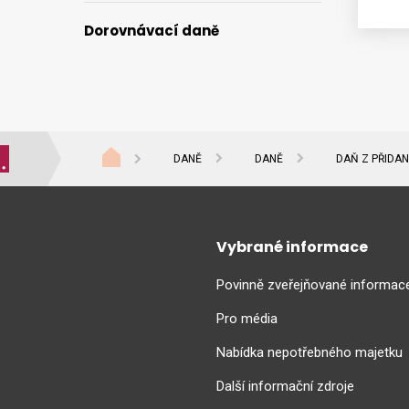
Dorovnávací daně
DANĚ
DANĚ
DAŇ Z PŘIDA
Vybrané informace
Povinně zveřejňované informac
Pro média
Nabídka nepotřebného majetku
Další informační zdroje