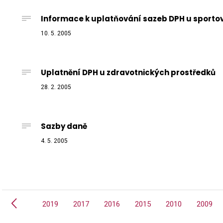
Informace k uplatňování sazeb DPH u sportovn
10. 5. 2005
Uplatnění DPH u zdravotnických prostředků
28. 2. 2005
Sazby daně
4. 5. 2005
Předchozí
2020
2019
2017
2016
2015
2010
2009