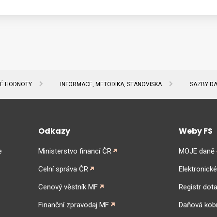
NÉ HODNOTY
INFORMACE, METODIKA, STANOVISKA
SAZBY D
Odkazy
Weby FS
e
Ministerstvo financí ČR
MOJE daně
Celní správa ČR
Elektronick
Cenový věstník MF
Registr dota
Finanční zpravodaj MF
Daňová kob