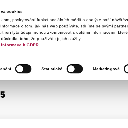
ívá cookies
klam, poskytování funkcí sociálních médií a analýze naší návštěv
Daně
Mezinárodní spolupráce
Kont
Informace o tom, jak náš web používáte, sdílíme se svými partner
artneři tyto údaje mohou zkombinovat s dalšími informacemi, které 
v důsledku toho, že používáte jejich služby.
informace k GDPR
.
NÉ HODNOTY
INFORMACE, METODIKA, STANOVISKA
renční
Statistické
Marketingové
5