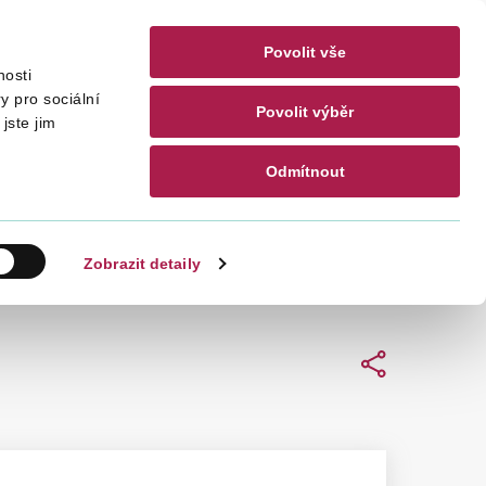
Povolit vše
nosti
akty
CZ
EN
y pro sociální
Povolit výběr
jste jim
Odmítnout
Hledat
Zobrazit detaily
Sdílet