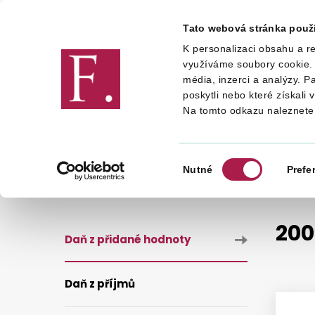
Tato webová stránka použ
K personalizaci obsahu a re
Finanční správa
využíváme soubory cookie. 
média, inzerci a analýzy. P
poskytli nebo které získali 
Na tomto odkazu naleznete
DANĚ
DANĚ
DAŇ Z PŘIDA
SAZBY DANĚ
2005
Výběr
Nutné
Prefe
souhlasu
200
Daň z přidané hodnoty
Daň z příjmů