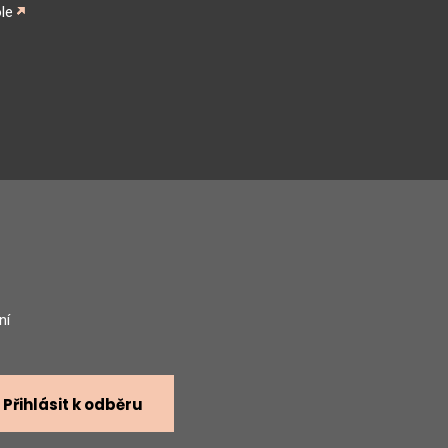
le
gram
ní
Přihlásit k odběru