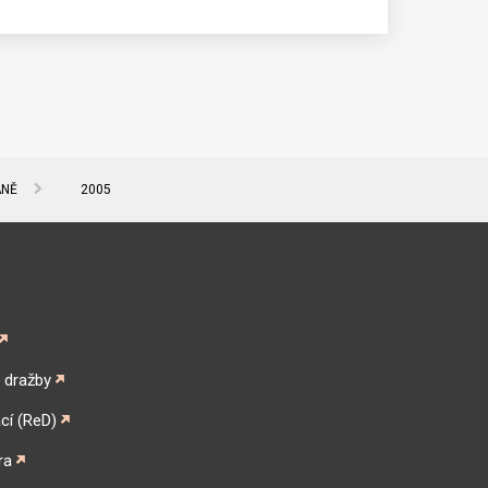
ANĚ
2005
é dražby
cí (ReD)
ra