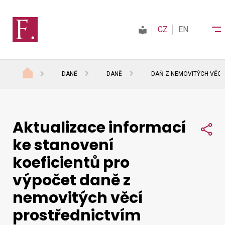
CZ
EN
DANĚ
DANĚ
DAŇ Z NEMOVITÝCH VĚCÍ
Finanční správa
Aktualizace informací
Daně
Sdí
ke stanovení
koeficientů pro
Mezinárodní spolupráce
výpočet daně z
nemovitých věcí
Kontakty
prostřednictvím