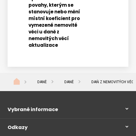
povahy, kterým se
aktual
odpov
stanovuje nebo mění
k
místní koeficient pro
opatře
vymezené nemovité
obecn
věci u daně z
povahy
nemovitých věcí
aktualizace
který
se
stanov
nebo
mění
DANĚ
DANĚ
DAŇ Z NEMOVITÝCH VĚCÍ
místní
koefic
pro
vymez
Vybrané informace
nemov
věci
Odkazy
u