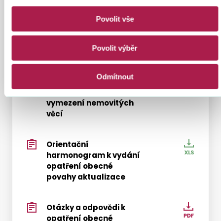
obecné povahy
návrh
Povolit vše
opatře
obecn
Vzor opatření obecné
Vzor
povah
Povolit výběr
povahy
opatře
obecn
povah
Odmítnout
Vzor přílohy k opatření
Vzor
obecné povahy –
příloh
vymezení nemovitých
k
věcí
opatře
obecn
povah
Orientační
Orient
harmonogram k vydání
–
harmo
opatření obecné
vymez
k
povahy aktualizace
nemov
vydání
věcí
opatře
obecn
Otázky a odpovědi k
Otázky
opatření obecné
povah
a