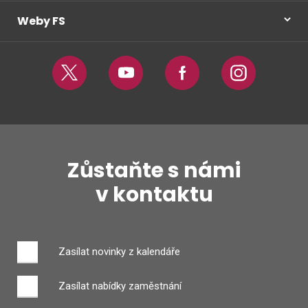
daně
z
Weby FS
nemov
věcí
aktual
Twitter
Youtube
Facebook
Instagram
Zůstaňte s námi
v kontaktu
Zasílat novinky z kalendáře
Zasílat nabídky zaměstnání