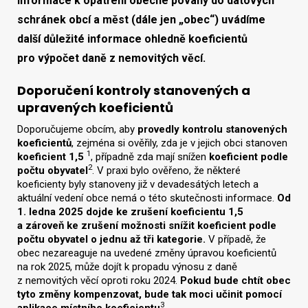
informace k opatření obecné povahy do datových
schránek obcí a měst (dále jen „obec“) uvádíme
další důležité informace ohledně koeficientů
pro výpočet daně z nemovitých věcí.
Doporučení kontroly stanovených a
upravených koeficientů
Doporučujeme obcím, aby
provedly kontrolu stanovených
koeficientů
, zejména si ověřily, zda je v jejich obci stanoven
1
koeficient 1,5
, případně zda mají snížen
koeficient podle
2
počtu obyvatel
. V praxi bylo ověřeno, že některé
koeficienty byly stanoveny již v devadesátých letech a
aktuální vedení obce nemá o této skutečnosti informace.
Od
1. ledna 2025 dojde ke zrušení koeficientu 1,5
a zároveň ke zrušení možnosti snížit koeficient podle
počtu obyvatel o jednu až tři kategorie.
V případě, že
obec nezareaguje na uvedené změny úpravou koeficientů
na rok 2025, může dojít k propadu výnosu z daně
z nemovitých věcí oproti roku 2024.
Pokud bude chtít obec
tyto změny kompenzovat, bude tak moci učinit pomocí
3