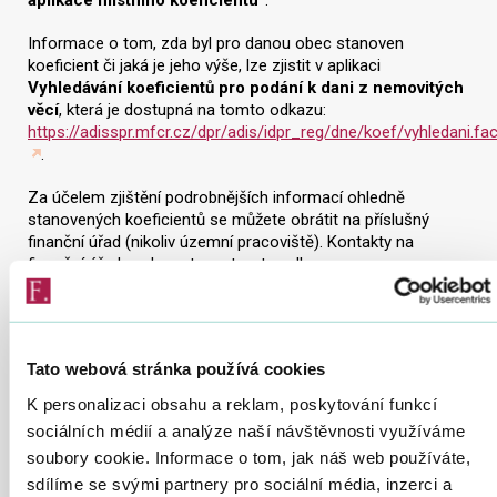
aplikace místního koeficientu
.
Informace o tom, zda byl pro danou obec stanoven
koeficient či jaká je jeho výše, lze zjistit v aplikaci
Vyhledávání koeficientů pro podání k dani z nemovitých
věcí
, která je dostupná na tomto odkazu:
https://adisspr.mfcr.cz/dpr/adis/idpr_reg/dne/koef/vyhledani.fa
.
Za účelem zjištění podrobnějších informací ohledně
stanovených koeficientů se můžete obrátit na příslušný
finanční úřad (nikoliv územní pracoviště). Kontakty na
finanční úřady naleznete na tomto odkazu:
https://www.financnisprava.cz/cs/kontakty
.
Obecně závazné vyhlášky
Tato webová stránka používá cookies
Aktuální informace k vydávání obecně závazných vyhlášek
jsou dostupné na stránkách Ministerstva vnitra na tomto
K personalizaci obsahu a reklam, poskytování funkcí
odkazu:
https://www.mvcr.cz/odk2/clanek/metodicky-
sociálních médií a analýze naší návštěvnosti využíváme
material-c-22.aspx
.
soubory cookie. Informace o tom, jak náš web používáte,
sdílíme se svými partnery pro sociální média, inzerci a