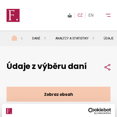
CZ
EN
DANĚ
ANALÝZY A STATISTIKY
ÚDAJE Z
Finanční správa
Údaje z výběru daní
Daně
Sdí
Mezinárodní spolupráce
Zobraz obsah
Kontakty