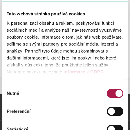
Přijaté platby daní v
Stáhn
letech 2020 až 2022 dle
Office
Tato webová stránka používá cookies
způsobu zaplacení
Prijate
Vyhledat na webu
K personalizaci obsahu a reklam, poskytování funkcí
platby
18. 5. 2023
sociálních médií a analýze naší návštěvnosti využíváme
Vývoj inkasa za
Stáhn
dani-
soubory cookie. Informace o tom, jak náš web používáte,
vybrané druhy daní a
Office
v-
sdílíme se svými partnery pro sociální média, inzerci a
dalších příjmů za ČR v
Inkasa
letech
analýzy. Partneři tyto údaje mohou zkombinovat s
letech 1993 - 2025
2025_g
2020-
dalšími informacemi, které jste jim poskytli nebo které
26. 2. 2026
2022-
získali v důsledku toho, že používáte jejich služby.
dle-
Na tomto odkazu naleznete
informace k GDPR
.
zpuso
zaplac
DANĚ
ANALÝZY A STATISTIKY
ÚDAJE Z
Výběr
Nutné
souhlasu
Vybrané informace
Preferenční
Odkazy
Statistické