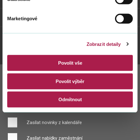
Weby FS
Marketingové
Twitter
Youtube
Facebook
Instagram
Zobrazit detaily
Povolit vše
Povolit výběr
Zůstaňte s námi
v kontaktu
Odmítnout
Zasílat novinky z kalendáře
Zasílat nabídky zaměstnání