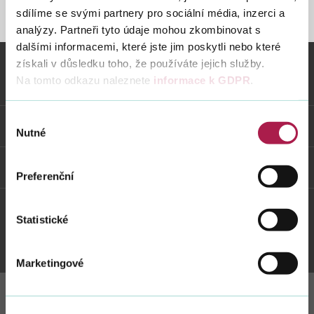
sdílíme se svými partnery pro sociální média, inzerci a
STRÁNKA NENALEZENA
analýzy. Partneři tyto údaje mohou zkombinovat s
dalšími informacemi, které jste jim poskytli nebo které
Vyhledat na webu
získali v důsledku toho, že používáte jejich služby.
Na tomto odkazu naleznete
informace k GDPR
.
Vybrané informace
Výběr
Odkazy
Nutné
souhlasu
Weby FS
Preferenční
Statistické
Twitter
Youtube
Facebook
Instagram
Marketingové