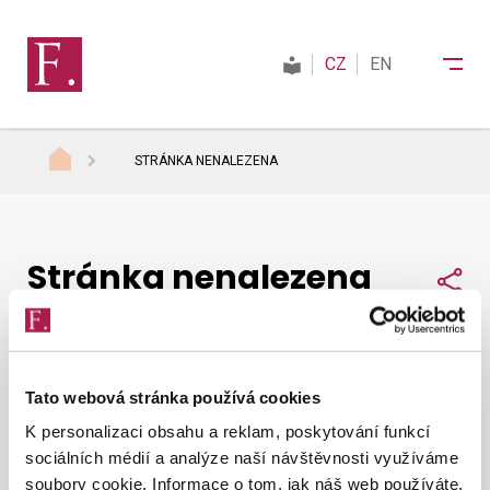
CZ
EN
STRÁNKA NENALEZENA
Finanční správa
Stránka nenalezena
Daně
Sdí
Mezinárodní spolupráce
Tato webová stránka používá cookies
Nepodařilo se nám najít, co jste hledali.
Zkuste to
Kontakty
K personalizaci obsahu a reklam, poskytování funkcí
znovu
.
sociálních médií a analýze naší návštěvnosti využíváme
soubory cookie. Informace o tom, jak náš web používáte,