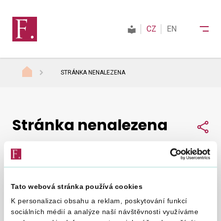
CZ
EN
STRÁNKA NENALEZENA
Finanční správa
Stránka nenalezena
Daně
Sdí
Mezinárodní spolupráce
Tato webová stránka používá cookies
Nepodařilo se nám najít, co jste hledali.
Zkuste to
Kontakty
K personalizaci obsahu a reklam, poskytování funkcí
znovu
.
sociálních médií a analýze naší návštěvnosti využíváme