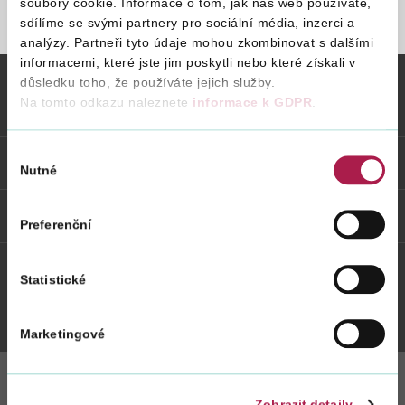
soubory cookie. Informace o tom, jak náš web používáte,
sdílíme se svými partnery pro sociální média, inzerci a
STRÁNKA NENALEZENA
analýzy. Partneři tyto údaje mohou zkombinovat s dalšími
Vyhledat na webu
informacemi, které jste jim poskytli nebo které získali v
důsledku toho, že používáte jejich služby.
Na tomto odkazu naleznete
informace k GDPR
.
Vybrané informace
Výběr
Odkazy
Nutné
souhlasu
Weby FS
Preferenční
Statistické
Twitter
Youtube
Facebook
Instagram
Marketingové
Zobrazit detaily