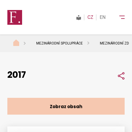
CZ
EN
MEZINÁRODNÍ SPOLUPRÁCE
MEZINÁRODNÍ ZDAŇ
Finanční správa
2017
Daně
Sdí
Mezinárodní spolupráce
Zobraz obsah
Kontakty