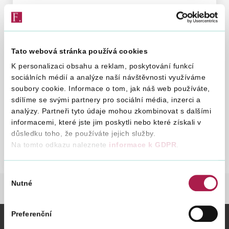
Informace ke zdaňování náhrad
mezd vyplácených českým daňovým
Vyhledat na webu
rezidentům pracujícím na palubách
lodí v nizozemské vnitrostátní
Tato webová stránka používá cookies
přepravě z důvodu nemoci
K personalizaci obsahu a reklam, poskytování funkcí
29. 8. 2017
sociálních médií a analýze naší návštěvnosti využíváme
soubory cookie. Informace o tom, jak náš web používáte,
sdílíme se svými partnery pro sociální média, inzerci a
analýzy. Partneři tyto údaje mohou zkombinovat s dalšími
informacemi, které jste jim poskytli nebo které získali v
důsledku toho, že používáte jejich služby.
Předchozí
Další
9
2018
2017
2015
2013
2012
2011
2010
Na tomto odkazu naleznete
informace k GDPR
.
Výběr
Nutné
souhlasu
MEZINÁRODNÍ SPOLUPRÁCE
MEZINÁRODNÍ ZDAŇ
Preferenční