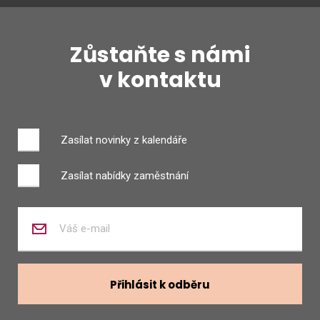
Zůstaňte s námi
v kontaktu
Zasílat novinky z kalendáře
Zasílat nabídky zaměstnání
Zadejte
váš
e-
mail
Přihlásit k odběru