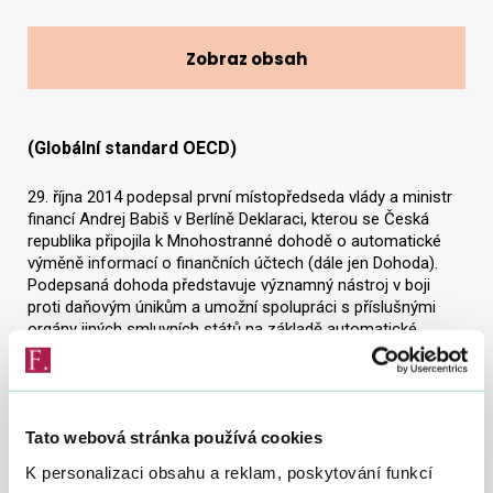
Zobraz obsah
Vyhledat na webu
(Globální standard OECD)
29. října 2014 podepsal první místopředseda vlády a ministr
financí Andrej Babiš v Berlíně Deklaraci, kterou se Česká
republika připojila k Mnohostranné dohodě o automatické
výměně informací o finančních účtech (dále jen Dohoda).
Podepsaná dohoda představuje významný nástroj v boji
proti daňovým únikům a umožní spolupráci s příslušnými
orgány jiných smluvních států na základě automatické
výměny informací.
Dohoda byla podepsána v souladu s čl. 6 Úmluvy o vzájemné
správní pomoci v daňových záležitostech ve znění Protokolu
Tato webová stránka používá cookies
(č. 2/2014 Sb.m.s., dále jen „Úmluva“). Dohodu podepsali
zástupci států, které počítají s uplatňováním tzv. globálního
K personalizaci obsahu a reklam, poskytování funkcí
standardu výměny informací již pro data za rok 2016 s cílem