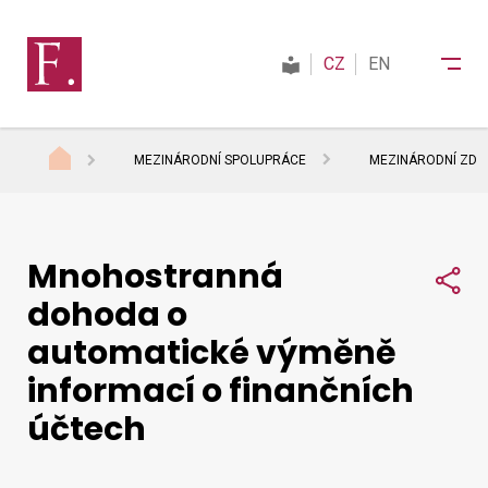
CZ
EN
MEZINÁRODNÍ SPOLUPRÁCE
MEZINÁRODNÍ ZDAŇ
Finanční správa
Mnohostranná
Daně
Sdí
dohoda o
automatické výměně
Mezinárodní spolupráce
informací o finančních
účtech
Kontakty