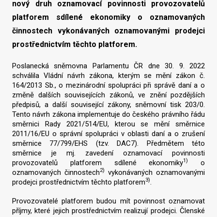
nový druh oznamovací povinnosti provozovatelů
platforem sdílené ekonomiky o oznamovaných
činnostech vykonávaných oznamovanými prodejci
prostřednictvím těchto platforem.
Poslanecká sněmovna Parlamentu ČR dne 30. 9. 2022
schválila Vládní návrh zákona, kterým se mění zákon č.
164/2013 Sb., o mezinárodní spolupráci při správě daní a o
změně dalších souvisejících zákonů, ve znění pozdějších
předpisů, a další související zákony, sněmovní tisk 203/0.
Tento návrh zákona implementuje do českého právního řádu
směrnici Rady 2021/514/EU, kterou se mění směrnice
2011/16/EU o správní spolupráci v oblasti daní a o zrušení
směrnice 77/799/EHS (tzv. DAC7). Předmětem této
směrnice je mj. zavedení oznamovací povinnosti
1)
provozovatelů platforem sdílené ekonomiky
o
2)
oznamovaných činnostech
vykonávaných oznamovanými
3)
prodejci prostřednictvím těchto platforem
.
Provozovatelé platforem budou mít povinnost oznamovat
příjmy, které jejich prostřednictvím realizují prodejci. Členské