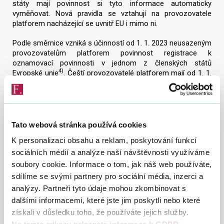
státy mají povinnost si tyto informace automaticky
vyměňovat. Nová pravidla se vztahují na provozovatele
platforem nacházející se uvnitř EU i mimo ni.
Podle směrnice vzniká s účinností od 1. 1. 2023 neusazeným
provozovatelům platforem povinnost registrace k
oznamovací povinnosti v jednom z členských států
4)
Evropské unie
. Čeští provozovatelé platforem mají od 1. 1.
2023 povinnost ohlásit se k oznamovací povinnosti.
Samotné oznámení o oznamovaných prodejcích mají
provozovatelé platforem povinnost podat do 31. ledna
kalendářního roku následujícího po oznamovaném období5),
Tato webová stránka používá cookies
za které je podáváno. Lhůta pro podání prvního oznámení
K personalizaci obsahu a reklam, poskytování funkcí
bude do 31. 1. 2024 za oznamované období 2023.
sociálních médií a analýze naší návštěvnosti využíváme
Pro správnou identifikaci prodejce bude muset oznamující
soubory cookie. Informace o tom, jak náš web používáte,
provozovatel platformy sdílené ekonomiky dodržovat a
sdílíme se svými partnery pro sociální média, inzerci a
uplatňovat postupy náležité péče (tzv. due diligence
analýzy. Partneři tyto údaje mohou zkombinovat s
procedures), které jsou uvedeny v příloze č. 4 Vládního
dalšími informacemi, které jste jim poskytli nebo které
návrhu zákona č. 164/2013 Sb. (příloha V směrnice Rady
2011/16/EU).
získali v důsledku toho, že používáte jejich služby.