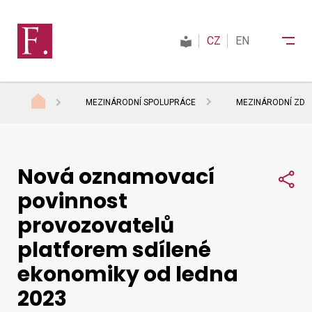
CZ
EN
MEZINÁRODNÍ SPOLUPRÁCE
MEZINÁRODNÍ ZDAŇ
Finanční správa
Nová oznamovací
Daně
Sdí
povinnost
provozovatelů
Mezinárodní spolupráce
platforem sdílené
ekonomiky od ledna
Kontakty
2023