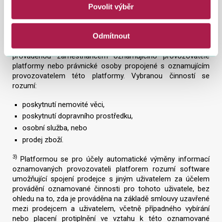
Povolit výběr
oznamovanou činnost.
2)
Oznamovanou činností se rozumí vybraná činnost
Odmítnout
prováděná za protiplnění, pokud nejde o činnost, jejíž
provádění je umožněno prostřednictvím platformy,
prováděnou zaměstnancem oznamujícího provozovatele
platformy nebo právnické osoby propojené s oznamujícím
provozovatelem této platformy. Vybranou činností se
rozumí:
poskytnutí nemovité věci,
poskytnutí dopravního prostředku,
osobní služba, nebo
prodej zboží.
3)
Platformou se pro účely automatické výměny informací
oznamovaných provozovateli platforem rozumí software
umožňující spojení prodejce s jiným uživatelem za účelem
provádění oznamované činnosti pro tohoto uživatele, bez
ohledu na to, zda je prováděna na základě smlouvy uzavřené
mezi prodejcem a uživatelem, včetně případného vybírání
nebo placení protiplnění ve vztahu k této oznamované