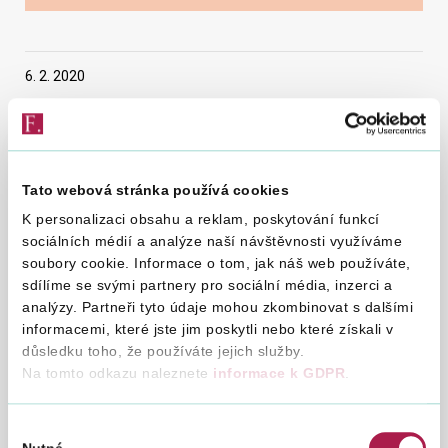
Vyhledat na webu
6. 2. 2020
Otázky a odpovědi k
Stáhn
Tato webová stránka používá cookies
CbCR
CbCR_
P1 Ohlášení – pomůcka
K personalizaci obsahu a reklam, poskytování funkcí
Stáhn
pro vyplnění
sociálních médií a analýze naší návštěvnosti využíváme
P1_Oh
P2 Notification – Help
soubory cookie. Informace o tom, jak náš web používáte,
Stáhn
for Filling
sdílíme se svými partnery pro sociální média, inzerci a
P2_Not
P3 Oznámení –
analýzy. Partneři tyto údaje mohou zkombinovat s dalšími
Stáhn
pomůcka pro vyplnění
informacemi, které jste jim poskytli nebo které získali v
P3_Oz
P4 Report- Help for
důsledku toho, že používáte jejich služby.
Stáhn
Filling
Na tomto odkazu naleznete
informace k GDPR
.
P4_Rep
P5 Fůze/akvizice
Stáhn
rozdělení – text
P5_Fuz
Výběr
P6 Fůze/akvizice
Stáhn