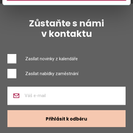
Zůstaňte s námi
v kontaktu
Zasílat novinky z kalendáře
Zasílat nabídky zaměstnání
Zadejte
váš
e-
mail
Přihlásit k odběru