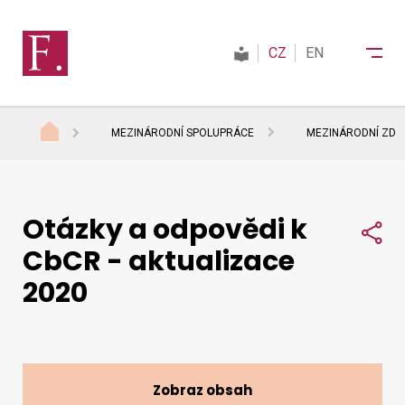
CZ
EN
MEZINÁRODNÍ SPOLUPRÁCE
MEZINÁRODNÍ ZDAŇ
Finanční správa
Otázky a odpovědi k
Daně
Sdí
CbCR - aktualizace
2020
Mezinárodní spolupráce
Kontakty
Zobraz obsah