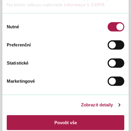
Na tomto odkazu naleznete
informace k GDPR
.
Výběr
Nutné
souhlasu
Preferenční
Sazebník úhrad dle zákona č. 106/1999 Sb.
Podle zákona č. 106/1999 Sb. může být za
Statistické
poskytnutí informací žádána úhrada. Sazebník
obsahuje informace o výši úhrady a za co může
být úhrada požadována.
Marketingové
Zobrazit detaily
Povolit vše