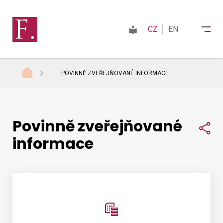
CZ
EN
POVINNĚ ZVEŘEJŇOVANÉ INFORMACE
Finanční správa
Povinně zveřejňované
Daně
Sdí
informace
Mezinárodní spolupráce
Kontakty