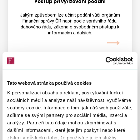
Postup při vyřizování podání
Jakým způsobem lze učinit podání vůči orgánům
Finanční správy ČR např. podle správního řádu,
daňového řádu, zákona o svobodném přístupu k
informacím a dalších.
Tato webová stránka používá cookies
K personalizaci obsahu a reklam, poskytování funkcí
sociálních médií a analýze naší návštěvnosti využíváme
Související předpisy
soubory cookie. Informace o tom, jak náš web používáte,
sdílíme se svými partnery pro sociální média, inzerci a
Přehled nejdůležitějších předpisů, podle nichž
územní finanční orgány zejména jednají a rozhodují.
analýzy. Partneři tyto údaje mohou zkombinovat s
dalšími informacemi, které jste jim poskytli nebo které
získali v důsledku toho, že používáte jejich služby.