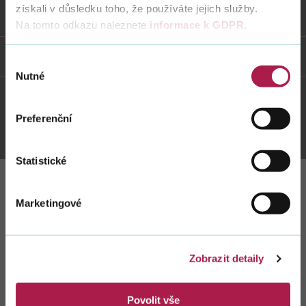
získali v důsledku toho, že používáte jejich služby.
Odkazy
Na tomto odkazu naleznete
informace k GDPR
.
Vyhledat na webu
Weby FS
Výběr
Nutné
souhlasu
Twitter
Youtube
Facebook
Instagram
Preferenční
Statistické
Zůstaňte s námi
Marketingové
v kontaktu
Zobrazit detaily
Zasílat novinky z kalendáře
Povolit vše