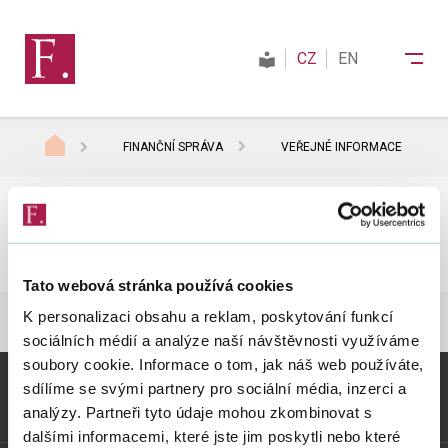
CZ
EN
FINANČNÍ SPRÁVA
VEŘEJNÉ INFORMACE
Finanční správa
Veřejné informace
Daně
Sdí
Tato webová stránka používá cookies
K personalizaci obsahu a reklam, poskytování funkcí
Mezinárodní spolupráce
FINANČNÍ SPRÁVA
VEŘEJNÉ INFORMACE
sociálních médií a analýze naší návštěvnosti využíváme
soubory cookie. Informace o tom, jak náš web používáte,
Kontakty
sdílíme se svými partnery pro sociální média, inzerci a
Vybrané informace
analýzy. Partneři tyto údaje mohou zkombinovat s
dalšími informacemi, které jste jim poskytli nebo které