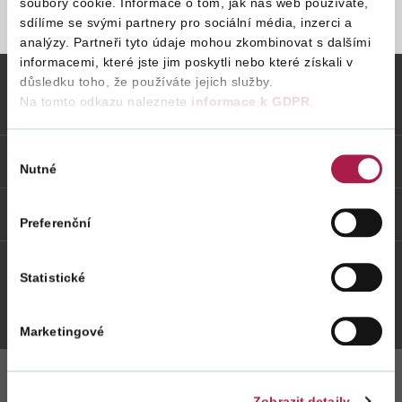
soubory cookie. Informace o tom, jak náš web používáte,
sdílíme se svými partnery pro sociální média, inzerci a
STRÁNKA NENALEZENA
analýzy. Partneři tyto údaje mohou zkombinovat s dalšími
Vyhledat na webu
informacemi, které jste jim poskytli nebo které získali v
důsledku toho, že používáte jejich služby.
Na tomto odkazu naleznete
informace k GDPR
.
Vybrané informace
Výběr
Odkazy
Nutné
souhlasu
Weby FS
Preferenční
Statistické
Twitter
Youtube
Facebook
Instagram
Marketingové
Zobrazit detaily