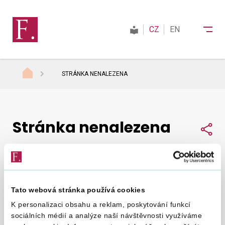
CZ
EN
STRÁNKA NENALEZENA
Finanční správa
Stránka nenalezena
Daně
Sdí
Mezinárodní spolupráce
Tato webová stránka používá cookies
Nepodařilo se nám najít, co jste hledali.
Zkuste to
Kontakty
K personalizaci obsahu a reklam, poskytování funkcí
znovu
.
sociálních médií a analýze naší návštěvnosti využíváme