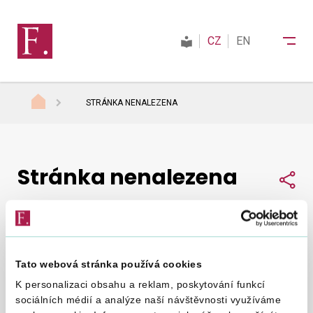
CZ
EN
STRÁNKA NENALEZENA
Finanční správa
Stránka nenalezena
Daně
Sdí
Mezinárodní spolupráce
Tato webová stránka používá cookies
Nepodařilo se nám najít, co jste hledali.
Zkuste to
Kontakty
K personalizaci obsahu a reklam, poskytování funkcí
znovu
.
sociálních médií a analýze naší návštěvnosti využíváme