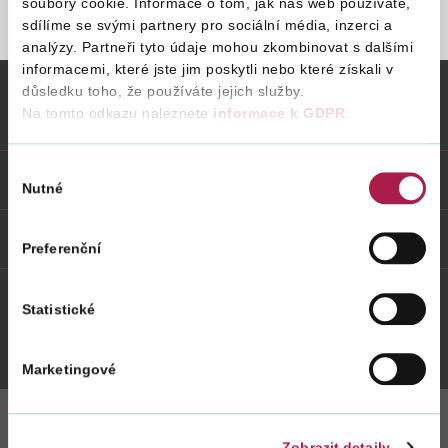
soubory cookie. Informace o tom, jak náš web používáte,
sdílíme se svými partnery pro sociální média, inzerci a
STRÁNKA NENALEZENA
analýzy. Partneři tyto údaje mohou zkombinovat s dalšími
Vyhledat na webu
informacemi, které jste jim poskytli nebo které získali v
důsledku toho, že používáte jejich služby.
Na tomto odkazu naleznete
informace k GDPR
.
Vybrané informace
Výběr
Odkazy
Nutné
souhlasu
Weby FS
Preferenční
Statistické
Twitter
Youtube
Facebook
Instagram
Marketingové
Zobrazit detaily