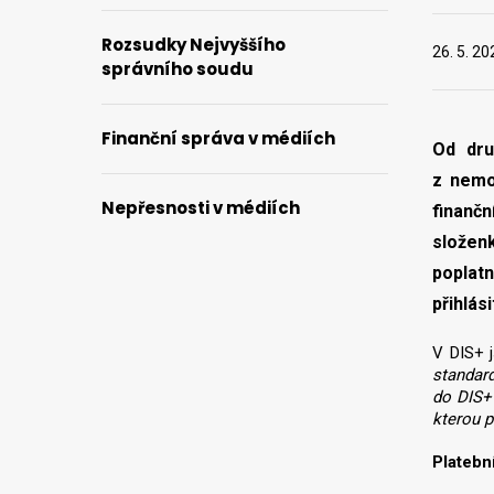
Rozsudky Nejvyššího
26. 5. 20
správního soudu
Finanční správa v médiích
Od dru
z nemov
Nepřesnosti v médiích
finanč
složen
poplat
přihlás
V DIS+ 
standard
do DIS+ 
kterou p
Platebn