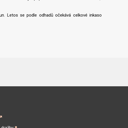
run. Letos se podle odhadů očekává celkové inkaso
é dražby