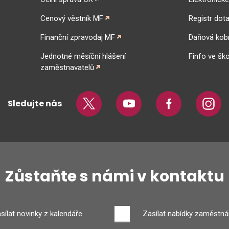
Cenový věstník MF
Registr dota
Finanční zpravodaj MF
Daňová kob
Jednotné měsíční hlášení
Finfo ve ško
zaměstnavatelů
Sledujte nás
Twitter
Youtube
Facebook
Insta
Zůstaňte s námi v kontaktu
sílat novinky z kalendáře
Zasílat nabídky zaměstná