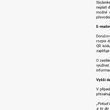
Složenk
neplatí 
možné s
převod
E-mailo
Doručová
rozpis d
QR kódu
zajišťuj
O zasílá
využíva
informac
Vyšší d
V případ
přesahuj
„Pokud v
a to do 