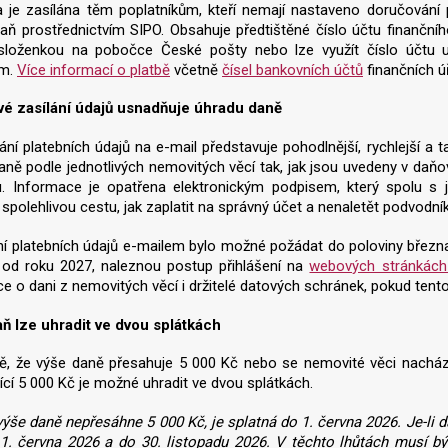
a je zasílána těm poplatníkům, kteří nemají nastaveno doručování
daň prostřednictvím SIPO. Obsahuje předtištěné číslo účtu finančníh
loženkou na pobočce České pošty nebo lze využít číslo účtu 
em.
Více informací o platbě
včetně
čísel bankovních účtů
finančních ú
vé zasílání údajů usnadňuje úhradu daně
ní platebních údajů na e-mail představuje pohodlnější, rychlejší a t
aně podle jednotlivých nemovitých věcí tak, jak jsou uvedeny v da
. Informace je opatřena elektronickým podpisem, který spolu s je
e spolehlivou cestu, jak zaplatit na správný účet a nenaletět podvodn
ní platebních údajů e-mailem bylo možné požádat do poloviny března 
t od roku 2027, naleznou postup přihlášení na
webových stránkách 
e o dani z nemovitých věcí i držitelé datových schránek, pokud tent
aň lze uhradit ve dvou splátkách
ě, že výše daně přesahuje 5 000 Kč nebo se nemovité věci nacházejí
ící 5 000 Kč je možné uhradit ve dvou splátkách.
ýše daně nepřesáhne 5 000 Kč, je splatná do 1. června 2026. Je-li da
1. června 2026 a do 30. listopadu 2026. V těchto lhůtách musí být