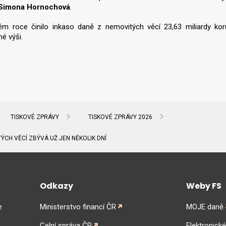
Simona Hornochová
.
ém roce činilo inkaso daně z nemovitých věcí 23,63 miliardy ko
é výši.
TISKOVÉ ZPRÁVY
TISKOVÉ ZPRÁVY 2026
ÝCH VĚCÍ ZBÝVÁ UŽ JEN NĚKOLIK DNÍ
Odkazy
Weby FS
e
Ministerstvo financí ČR
MOJE daně
Celní správa ČR
Elektronick