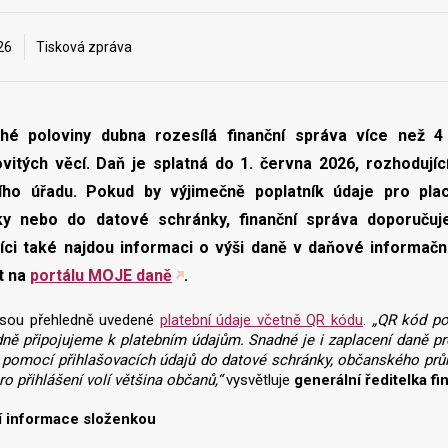
26
Tisková zpráva
hé poloviny dubna rozesílá finanční správa více než 4
itých věcí. Daň je splatná do 1. června 2026, rozhodujíc
ního úřadu. Pokud by výjimečně poplatník údaje pro pla
ky nebo do datové schránky, finanční správa doporučuje 
níci také najdou informaci o výši daně v daňové informač
it na
portálu MOJE daně
.
jsou přehledně uvedené
platební údaje včetně QR kódu
.
„QR kód po
ně připojujeme k platebním údajům. Snadné je i zaplacení daně pr
pomocí přihlašovacích údajů do datové schránky, občanského průka
ro přihlášení volí většina občanů,“
vysvětluje
generální ředitelka 
í informace složenkou