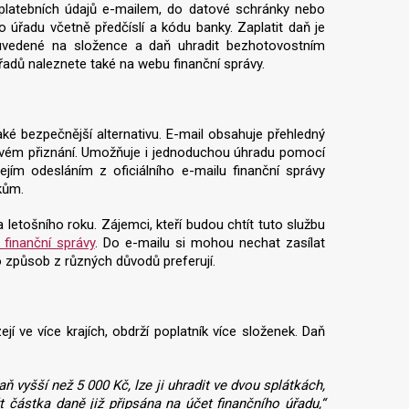
 platebních údajů e-mailem, do datové schránky nebo
o úřadu včetně předčíslí a kódu banky. Zaplatit daň je
uvedené na složence a daň uhradit bezhotovostním
řadů naleznete také na webu finanční správy.
aké bezpečnější alternativu. E-mail obsahuje přehledný
ňovém přiznání. Umožňuje i jednoduchou úhradu pomocí
jím odesláním z oficiálního e-mailu finanční správy
íkům.
letošního roku. Zájemci, kteří budou chtít tuto službu
finanční správy
. Do e-mailu si mohou nechat zasílat
o způsob z různých důvodů preferují.
 ve více krajích, obdrží poplatník více složenek. Daň
ň vyšší než 5 000 Kč, lze ji uhradit ve dvou splátkách,
 částka daně již připsána na účet finančního úřadu,“