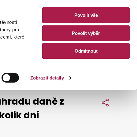
Povolit vše
akty
těvnosti
CZ
EN
tnery pro
Povolit výběr
acemi, které
Hledat
Odmítnout
Zobrazit detaily
úhradu daně z
Sdílet
kolik dní