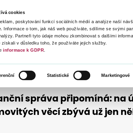
ívá cookies
Daně
Mezinárodní spolupráce
Kont
reklam, poskytování funkcí sociálních médií a analýze naší návš
 Informace o tom, jak náš web používáte, sdílíme se svými par
analýzy. Partneři tyto údaje mohou zkombinovat s dalšími inform
é získali v důsledku toho, že používáte jejich služby.
e
informace k GDPR
.
TISKOVÉ ZPRÁVY
TISKOVÉ ZPRÁVY 2026
ÝCH VĚCÍ ZBÝVÁ UŽ JEN NĚKOLIK DNÍ
erenční
Statistické
Marketingové
anční správa připomíná: na 
ovitých věcí zbývá už jen ně