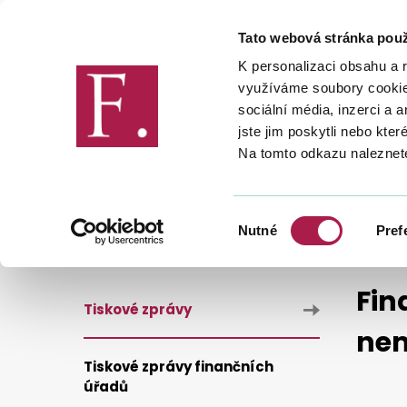
Tato webová stránka použ
Finanční správa
K personalizaci obsahu a 
využíváme soubory cookie.
sociální média, inzerci a 
jste jim poskytli nebo kter
Na tomto odkazu naleznet
FINANČNÍ SPRÁVA
PRO MÉDIA
FINANČNÍ SPRÁVA PŘIPOMÍNÁ: NA ÚHRADU DANĚ Z NEMOVIT
Výběr
Nutné
Pref
souhlasu
Fin
Tiskové zprávy
nem
Tiskové zprávy finančních
úřadů