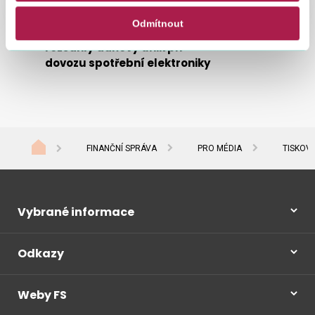
Odmítnout
Akce „Servác“ odhalila
St
rozsáhlý daňový únik při
TZ
dovozu spotřební elektroniky
FINANČNÍ SPRÁVA
PRO MÉDIA
TISKOV
Vybrané informace
Odkazy
Weby FS