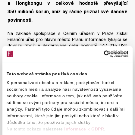
a Hongkongu v celkové hodnotě převyšující
350 milionů korun, aniž by řádně přiznal své daňové
povinnosti.
Na základě spolupráce s Celním úřadem v Praze získal
Finanční úřad pro hlavní město Prahu informace týkající se
dovozu zboží v deklarované celní hodnotě 147 216 USD
(3 061 062 Kč). Dovozcem byla riziková obchodní korporace,
u které bylo zjištěno, že nedochází k řádnému hrazení daně
z přidané hodnoty z následného prodeje zboží.
Tato webová stránka používá cookies
S ohledem na tyto informace byl vydán zajišťovací příkaz
na dosud nestanovenou daň a exekutoři finančního úřadu
K personalizaci obsahu a reklam, poskytování funkcí
celou zásilku elektroniky zabavili. Jednalo se o více než
sociálních médií a analýze naší návštěvnosti využíváme
500 kusů mobilních telefonů Google Pixel, hodinek Garmin
soubory cookie. Informace o tom, jak náš web používáte,
a sluchátek Apple AirPods.
sdílíme se svými partnery pro sociální média, inzerci a
analýzy. Partneři tyto údaje mohou zkombinovat s dalšími
„Tato akce znovu potvrzuje význam úzké spolupráce
informacemi, které jste jim poskytli nebo které získali v
finanční a celní správy při odhalování daňových úniků. Díky
důsledku toho, že používáte jejich služby.
koordinovanému postupu a vzájemné výměně informací se
daří efektivně zasahovat proti subjektům, které se snaží
Na tomto odkazu naleznete
informace k GDPR
.