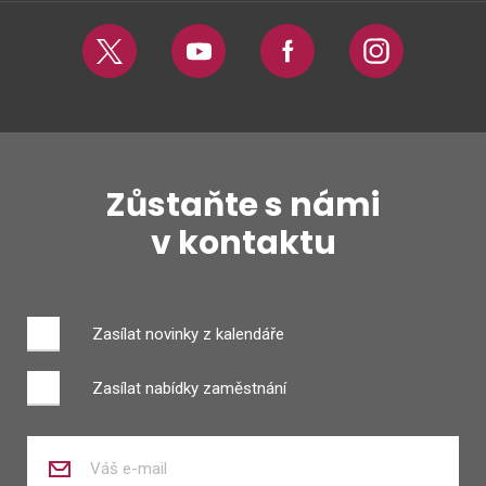
Twitter
Youtube
Facebook
Instagram
Zůstaňte s námi
v kontaktu
Zasílat novinky z kalendáře
Zasílat nabídky zaměstnání
Zadejte
váš