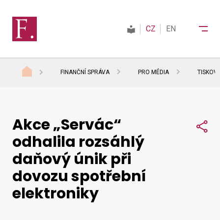
CZ
EN
FINANČNÍ SPRÁVA
PRO MÉDIA
TISKOV
Finanční správa
Akce „Servác“
Daně
Sdí
odhalila rozsáhlý
daňový únik při
Mezinárodní spolupráce
dovozu spotřební
elektroniky
Kontakty