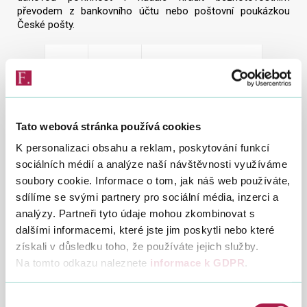
převodem z bankovního účtu nebo poštovní poukázkou
České pošty.
15.
středa
Poslední den pro
12.
příjem plateb v
hotovosti v daňových
pokladnách
Tato webová stránka používá cookies
20.
pondělí
Úřední hodiny 8:00 –
K personalizaci obsahu a reklam, poskytování funkcí
12.
17:00
sociálních médií a analýze naší návštěvnosti využíváme
soubory cookie. Informace o tom, jak náš web používáte,
sdílíme se svými partnery pro sociální média, inzerci a
22.
středa
Úřední hodiny 8:00 –
analýzy. Partneři tyto údaje mohou zkombinovat s
12.
17:00
dalšími informacemi, které jste jim poskytli nebo které
získali v důsledku toho, že používáte jejich služby.
27.
pondělí
Úřední hodiny 8:00 –
Na tomto odkazu naleznete
informace k GDPR
.
12.
17:00
Výběr