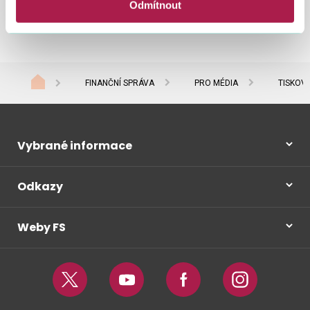
Finanční správy
.
Odmítnout
FINANČNÍ SPRÁVA
PRO MÉDIA
TISKOV
Vybrané informace
Odkazy
Weby FS
Twitter
Youtube
Facebook
Instagram