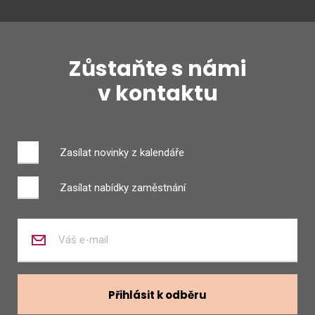
Zůstaňte s námi
v kontaktu
Zasílat novinky z kalendáře
Zasílat nabídky zaměstnání
Zadejte
váš
e-
mail
Přihlásit k odběru