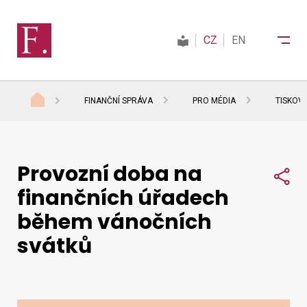
CZ
EN
FINANČNÍ SPRÁVA
PRO MÉDIA
TISKOV
Finanční správa
Provozní doba na
Daně
Sdí
finančních úřadech
během vánočních
Mezinárodní spolupráce
svátků
Kontakty