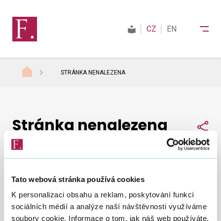
CZ
EN
STRÁNKA NENALEZENA
Finanční správa
Stránka nenalezena
Daně
Sdí
Mezinárodní spolupráce
Tato webová stránka používá cookies
Nepodařilo se nám najít, co jste hledali.
Zkuste to
Kontakty
K personalizaci obsahu a reklam, poskytování funkcí
znovu
.
sociálních médií a analýze naší návštěvnosti využíváme
soubory cookie. Informace o tom, jak náš web používáte,