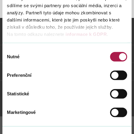
sdílíme se svými partnery pro sociální média, inzerci a
STRÁNKA NENALEZENA
analýzy. Partneři tyto údaje mohou zkombinovat s
dalšími informacemi, které jste jim poskytli nebo které
Vyhledat na webu
získali v důsledku toho, že používáte jejich služby.
Na tomto odkazu naleznete
informace k GDPR
.
Vybrané informace
Výběr
Odkazy
Nutné
souhlasu
Weby FS
Preferenční
Statistické
Twitter
Youtube
Facebook
Instagram
Marketingové