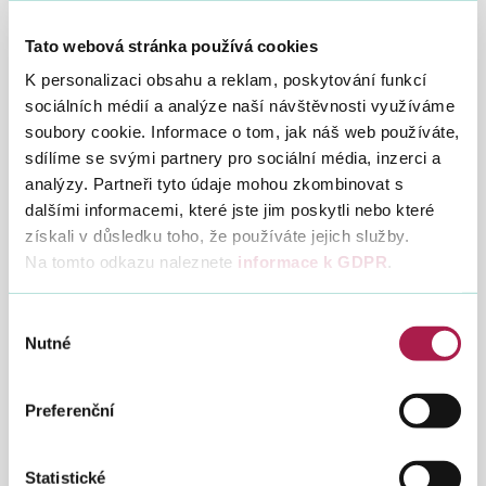
Specializovaným finančním úřadem
(SFÚ). Jedná se o
právnické osoby založené za účelem podnikání, která
Tato webová stránka používá cookies
dosáhly obratu
více než 2 mld. Kč
. Dále se jedná o banky,
spořitelny, či pojišťovny.
K personalizaci obsahu a reklam, poskytování funkcí
sociálních médií a analýze naší návštěvnosti využíváme
soubory cookie. Informace o tom, jak náš web používáte,
sdílíme se svými partnery pro sociální média, inzerci a
Daň z nabytí nemovitých věcí
analýzy. Partneři tyto údaje mohou zkombinovat s
V případech daně z nabytí nemovitých věcí, kdy
poslední
den lhůty
pro podání daňového přiznání a
splatnost daně
dalšími informacemi, které jste jim poskytli nebo které
nastane v období od 31. 3. 2020 až 30. 11. 2020, budou
získali v důsledku toho, že používáte jejich služby.
prominuty sankce
související s pozdním podáním
Na tomto odkazu naleznete
informace k GDPR
.
daňového přiznání a s pozdní úhradou daně
pokud bude
daňové přiznání podáno a daň uhrazena do 31. 12. 2020
.
Výběr
Nutné
souhlasu
Daň z přidané hodnoty
Finanční správa upozorňuje plátce DPH, že
31. 7. 2020
Preferenční
končí účinnost některých prominutí v oblasti DPH. Jedná
se především o
automatické prominutí pokuty 1.000 Kč
za pozdní podání kontrolního hlášení (
bez výzvy správce
Statistické