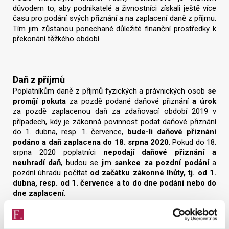
důvodem to, aby podnikatelé a živnostníci získali ještě více
času pro podání svých přiznání a na zaplacení daně z příjmu.
Tím jim zůstanou ponechané důležité finanční prostředky k
překonání těžkého období.
Daň z příjmů
Poplatníkům daně z příjmů fyzických a právnických osob
se
promíjí pokuta
za pozdě podané daňové přiznání
a úrok
za pozdě zaplacenou daň za zdaňovací období 2019 v
případech, kdy je zákonná povinnost podat daňové přiznání
do 1. dubna, resp. 1. července,
bude-li daňové přiznání
podáno a daň zaplacena do 18. srpna 2020
. Pokud do 18.
srpna 2020 poplatníci
nepodají daňové přiznání a
neuhradí daň
, budou se jim
sankce za pozdní podání
a
pozdní úhradu počítat
od začátku zákonné lhůty, tj. od 1.
dubna, resp. od 1. července a to do dne podání nebo do
dne zaplacení
.
Prominutí sankce podle Liberačního balíčku III
se
nevztahuje
na daňové subjekty
spravované