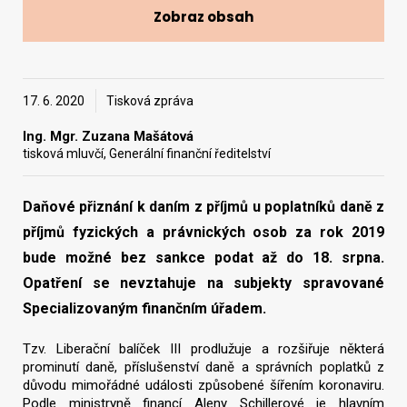
Zobraz obsah
Vyhledat na webu
17. 6. 2020
Tisková zpráva
Ing. Mgr. Zuzana Mašátová
tisková mluvčí, Generální finanční ředitelství
Daňové přiznání k daním z příjmů u poplatníků daně z
příjmů fyzických a právnických osob za rok 2019
bude možné bez sankce podat až do 18. srpna.
Opatření se nevztahuje na subjekty spravované
Specializovaným finančním úřadem.
Tzv. Liberační balíček III prodlužuje a rozšiřuje některá
prominutí daně, příslušenství daně a správních poplatků z
důvodu mimořádné události způsobené šířením koronaviru.
Podle ministryně financí Aleny Schillerové je hlavním