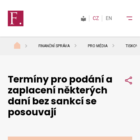
CZ
EN
FINANČNÍ SPRÁVA
PRO MÉDIA
TISKOV
Finanční správa
Termíny pro podání a
Daně
Sdí
zaplacení některých
daní bez sankcí se
Mezinárodní spolupráce
posouvají
Kontakty