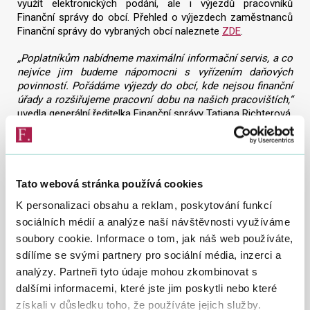
využít elektronických podání, ale i výjezdů pracovníků
Finanční správy do obcí. Přehled o výjezdech zaměstnanců
Finanční správy do vybraných obcí naleznete
ZDE
.
„Poplatníkům nabídneme maximální informační servis, a co
nejvíce jim budeme nápomocni s vyřízením daňových
povinností. Pořádáme výjezdy do obcí, kde nejsou finanční
úřady a rozšiřujeme pracovní dobu na našich pracovištích,“
uvedla generální ředitelka Finanční správy Tatjana Richterová.
V posledních dnech před koncem lhůty pro podání budou
rozšířeny úřední hodiny finančních úřadů a jejich územních
pracovišť následovně:
Od pondělí
23. 3. 2020
do pátku
27. 3. 2020
- od 8:00
Tato webová stránka používá cookies
do 17:00 hodin
K personalizaci obsahu a reklam, poskytování funkcí
V pondělí
30. 3. 2020
a úterý
31. 3. 2020
- od 8:00 do
sociálních médií a analýze naší návštěvnosti využíváme
17:00 hodin
soubory cookie. Informace o tom, jak náš web používáte,
V poslední den lhůty, tj. ve středu
1. 4. 2020
- od 8:00 do
18:00 hodin
sdílíme se svými partnery pro sociální média, inzerci a
analýzy. Partneři tyto údaje mohou zkombinovat s
Zaměstnanci, kteří měli v roce 2019 příjmy pouze ze závislé
dalšími informacemi, které jste jim poskytli nebo které
činnosti na území ČR, mohou využít
zjednodušený
získali v důsledku toho, že používáte jejich služby.
dvoustránkový formulář
k dani z příjmů fyzických osob.