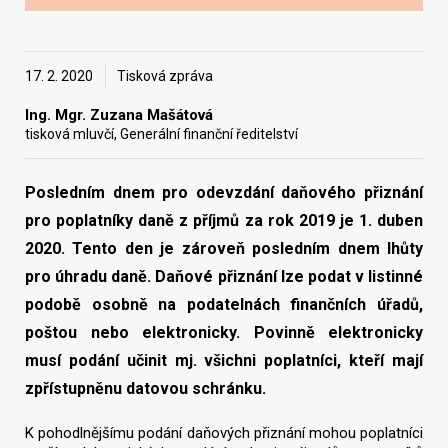
Vyhledat na webu
17. 2. 2020
Tisková zpráva
Ing. Mgr. Zuzana Mašátová
tisková mluvčí, Generální finanční ředitelství
Posledním dnem pro odevzdání daňového přiznání
pro poplatníky daně z příjmů za rok 2019 je 1. duben
2020. Tento den je zároveň posledním dnem lhůty
pro úhradu daně. Daňové přiznání lze podat v listinné
podobě osobně na podatelnách finančních úřadů,
poštou nebo elektronicky. Povinně elektronicky
musí podání učinit mj. všichni poplatníci, kteří mají
zpřístupněnu datovou schránku.
K pohodlnějšímu podání daňových přiznání mohou poplatníci