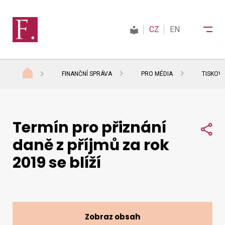
CZ
EN
FINANČNÍ SPRÁVA
PRO MÉDIA
TISKOV
Finanční správa
Termín pro přiznání
Daně
Sdí
daně z příjmů za rok
2019 se blíží
Mezinárodní spolupráce
Kontakty
Zobraz obsah