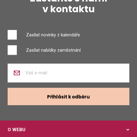
v kontaktu
Zasílat novinky z kalendáře
Zasílat nabídky zaměstnání
Zadejte
váš
e-
mail
Přihlásit k odběru
O WEBU