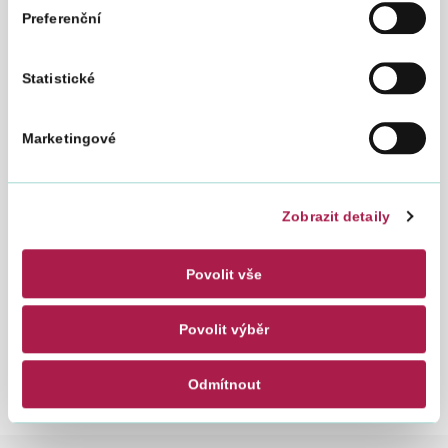
tímto pak ovládat např. televizi, světlo, počítač), což je pro ni
Preferenční
jediná možnost být alespoň trochu soběstačná a v kontaktu
s jejími blízkými.
Statistické
„Jsem ráda, že už čtvrtým rokem pokračuje naše
spolupráce s úctyhodnou institucí, která je zastoupena po
celé republice, s Finanční správou. Tradici firemních sbírek,
Marketingové
kdy zaměstnanci pomáhají svým kolegům, u nás v podstatě
založili a ukázali tak cestu mnoha jiným. Děkujeme za
letošní skvělý výsledek,“
říká ředitelka Konta Bariéry
Božena
Jirků
.
Zobrazit detaily
Finanční správa se charitativní činnosti věnuje již od roku
2014. Od té doby připravila celkem 9 charitativních projektů
Povolit vše
a všechny byly velice úspěšné. Sbíraly se např. plyšové
hračky, knihy pro děti a mládež, víčka od PET lahví nebo
oblečení. Mezi zaměstnanci se v celé republice na přelomu
Povolit výběr
roku 2019/2020 vybraly téměř 2 miliony korun.
Odmítnout