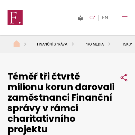
CZ
EN
FINANČNÍ SPRÁVA
PRO MÉDIA
TISKOV
Finanční správa
Téměř tři čtvrtě
Daně
Sdí
milionu korun darovali
zaměstnanci Finanční
Mezinárodní spolupráce
správy v rámci
charitativního
Kontakty
projektu