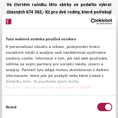
Ve čtvrtém ročníku této sbírky se podařilo vybrat
úžasných 674 363,- Kč pro dvě rodiny, které potřebují
pomocnou ruku.
V rámci tohoto projektu vybrala Finanční správa dva příběhy
z řad zaměstnanců, na které se začaly 11. listopadu 2019
Tato webová stránka používá cookies
sbírat finanční prostředky. Do dobročinné akce se zapojila
K personalizaci obsahu a reklam, poskytování funkcí
všechna pracoviště Finanční správy napříč republikou.
sociálních médií a analýze naší návštěvnosti využíváme
„Jsem velice ráda, že má Finanční správa zaměstnance,
soubory cookie. Informace o tom, jak náš web používáte,
kteří dokážou spojit síly a pomoci těm, kteří to zrovna
sdílíme se svými partnery pro sociální média, inzerci a
potřebují. V průběhu února dojde k oficiálnímu předání
analýzy. Partneři tyto údaje mohou zkombinovat s dalšími
šeků, aby rodiny mohly začít využívat peníze ze sbírky co
informacemi, které jste jim poskytli nebo které získali v
nejdříve,“
chválí výtěžek charitativního projektu generální
důsledku toho, že používáte jejich služby.
ředitelka Finanční správy
Tatjana Richterová
. Vybrané
Na tomto odkazu naleznete
informace k GDPR
.
peníze pomohou rodinám s jejich komplikovanou situací.
Malý Matyášek využije finance na neurovývojové terapie na
odblokování primárních reflexů a poslechový program na
Výběr
rozvoj řeči a kognitivních schopností, díky kterým se mu
Nutné
souhlasu
zlepší motorika, pozornost, řeč a porozumění. Paní Pavlína
si pořídí speciální pero s myší, které bude ovládat hlavou (lze