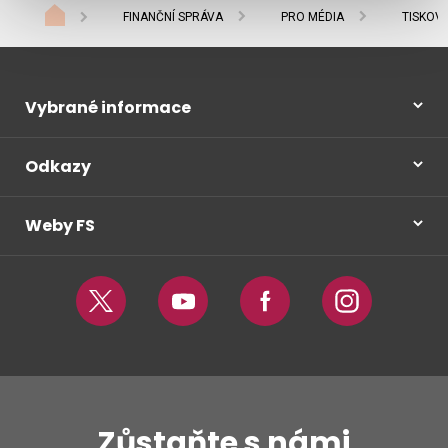
FINANČNÍ SPRÁVA
PRO MÉDIA
TISKOV
Vybrané informace
Odkazy
Weby FS
Twitter
Youtube
Facebook
Instagram
Zůstaňte s námi