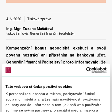
Vyhledat na webu
4. 6. 2020
Tisková zpráva
Ing. Mgr. Zuzana Mašátová
tisková mluvčí, Generální finanční ředitelství
Kompenzační bonus nepodléhá exekuci a svoji
povahu neztrácí ani připsáním na bankovní účet.
Generální finanční ředitelství proto informovalo, že
pokud bude žadateli vyplacen kompenzační bonus na
exekučně postižený bankovní účet,
je nutné se
obrátit na banku se žádostí o vyplacení peněžních
Tato webová stránka používá cookies
prostředků
.
K personalizaci obsahu a reklam, poskytování funkcí
sociálních médií a analýze naší návštěvnosti využíváme
Novela zákona o kompenzačním bonusu (zákon č. 262/2020
soubory cookie. Informace o tom, jak náš web používáte,
Sb. účinný ode dne 3. 6. 2020) rozptýlila pochybnosti
sdílíme se svými partnery pro sociální média, inzerci a
o správnosti tohoto postupu, když výslovně umožňuje