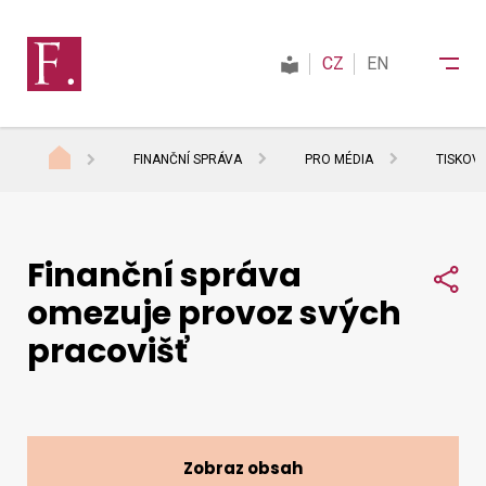
CZ
EN
FINANČNÍ SPRÁVA
PRO MÉDIA
TISKOV
Finanční správa
Finanční správa
Daně
Sdí
omezuje provoz svých
pracovišť
Mezinárodní spolupráce
Kontakty
Zobraz obsah