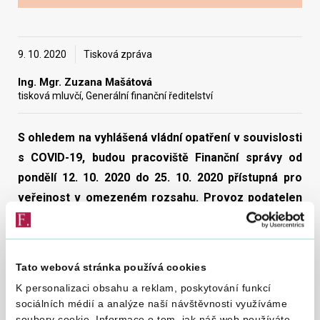
Vyhledat na webu
9. 10. 2020
Tisková zpráva
Ing. Mgr. Zuzana Mašátová
tisková mluvčí, Generální finanční ředitelství
S ohledem na vyhlášená vládní opatření v souvislosti
s COVID-19, budou pracoviště Finanční správy od
pondělí 12. 10. 2020 do 25. 10. 2020 přístupná pro
veřejnost v omezeném rozsahu. Provoz podatelen
na finančních úřadech bude následující dva týdny
omezen pouze na pondělí a středu od 8:00 do 13:00
hodin. Případné další nezbytné kontakty s veřejností
Tato webová stránka používá cookies
budou na finančních úřadech probíhat pouze po
K personalizaci obsahu a reklam, poskytování funkcí
předchozí domluvě či na výzvu správce daně.
sociálních médií a analýze naší návštěvnosti využíváme
soubory cookie. Informace o tom, jak náš web používáte,