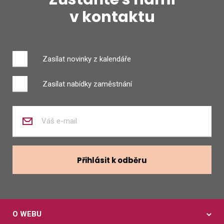
v kontaktu
Zasílat novinky z kalendáře
Zasílat nabídky zaměstnání
Zadejte
váš
e-
mail
Přihlásit k odběru
O WEBU