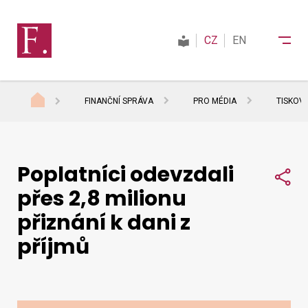
CZ
EN
FINANČNÍ SPRÁVA
PRO MÉDIA
TISKOV
Finanční správa
Poplatníci odevzdali
Daně
Sdí
přes 2,8 milionu
přiznání k dani z
Mezinárodní spolupráce
příjmů
Kontakty