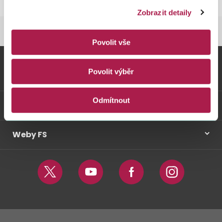
Zobrazit detaily
FINANČNÍ SPRÁVA
PRO MÉDIA
TISKOV
Povolit vše
Povolit výběr
Vybrané informace
Odmítnout
Odkazy
Weby FS
Twitter
Youtube
Facebook
Instagram