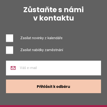
Zůstaňte s námi
v kontaktu
Zasílat novinky z kalendáře
Zasílat nabídky zaměstnání
Zadejte
váš
e-
mail
Přihlásit k odběru