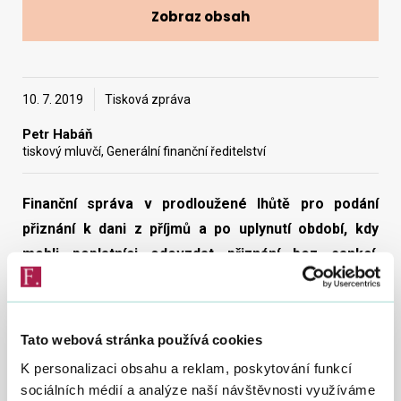
Zobraz obsah
Vyhledat na webu
10. 7. 2019
Tisková zpráva
Petr Habáň
tiskový mluvčí, Generální finanční ředitelství
Finanční správa v prodloužené lhůtě pro podání
přiznání k dani z příjmů a po uplynutí období, kdy
mohli poplatníci odevzdat přiznání bez sankcí,
eviduje za zdaňovací období roku 2018 více než 2,8
milionu odevzdaných daňových přiznání. Z tohoto
počtu bylo 2,3 milionu od fyzických osob a 485 tisíc
Tato webová stránka používá cookies
od osob právnických.
K personalizaci obsahu a reklam, poskytování funkcí
sociálních médií a analýze naší návštěvnosti využíváme
„Poplatníci odevzdali celkově zhruba o 200 tisíc přiznání