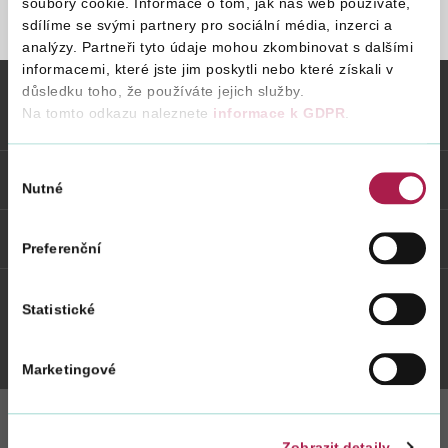
soubory cookie. Informace o tom, jak náš web používáte,
sdílíme se svými partnery pro sociální média, inzerci a
STRÁNKA NENALEZENA
analýzy. Partneři tyto údaje mohou zkombinovat s dalšími
Vyhledat na webu
informacemi, které jste jim poskytli nebo které získali v
důsledku toho, že používáte jejich služby.
Na tomto odkazu naleznete
informace k GDPR
.
Vybrané informace
Výběr
Odkazy
Nutné
souhlasu
Weby FS
Preferenční
Statistické
Twitter
Youtube
Facebook
Instagram
Marketingové
Zobrazit detaily