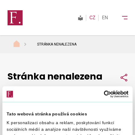
CZ
EN
STRÁNKA NENALEZENA
Finanční správa
Stránka nenalezena
Daně
Sdí
Mezinárodní spolupráce
Tato webová stránka používá cookies
Nepodařilo se nám najít, co jste hledali.
Zkuste to
Kontakty
K personalizaci obsahu a reklam, poskytování funkcí
znovu
.
sociálních médií a analýze naší návštěvnosti využíváme