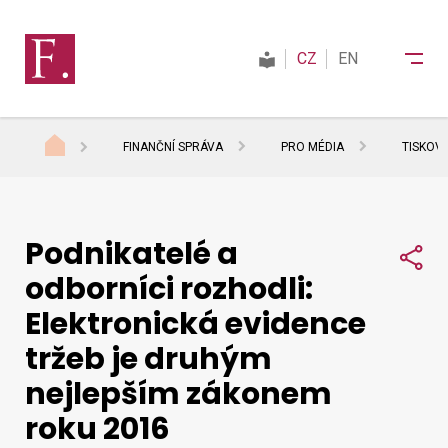
CZ
EN
FINANČNÍ SPRÁVA
PRO MÉDIA
TISKOV
Finanční správa
Podnikatelé a
Daně
Sdí
odborníci rozhodli:
Elektronická evidence
Mezinárodní spolupráce
tržeb je druhým
nejlepším zákonem
Kontakty
roku 2016