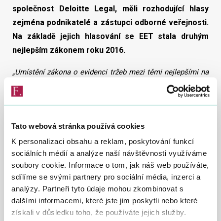
společnost Deloitte Legal, měli rozhodující hlasy
zejména podnikatelé a zástupci odborné veřejnosti.
Na základě jejich hlasování se EET stala druhým
nejlepším zákonem roku 2016.
„Umístění zákona o evidenci tržeb mezi těmi nejlepšími na
základě hlasování podnikatelské veřejnosti mě velice těší.
Ukazuje se tím, že hysterie kolem zavedení EET, zejména ze
strany opozičních politiků, byla jen uměle nafouknutá
bublina bez reálného opodstatnění. EET totiž funguje a
rovná podnikatelské prostředí,“
uvádí ministr financí Ivan
Tato webová stránka používá cookies
Pilný.
K personalizaci obsahu a reklam, poskytování funkcí
Slavnostního vyhlášení výsledků ankety se zúčastnila
sociálních médií a analýze naší návštěvnosti využíváme
náměstkyně ministra financí pro daně a cla Alena
soubory cookie. Informace o tom, jak náš web používáte,
Schillerová.
„Děkuji podnikatelům, že vnímají evidenci tržeb
sdílíme se svými partnery pro sociální média, inzerci a
jako pozitivní opatření, které podnikatelům pomáhá a
analýzy. Partneři tyto údaje mohou zkombinovat s
nikoliv škodí. Úspěšné fungování EET je dáno také tím, že
valná většina z nich se dokázala vypořádat s každodenními
dalšími informacemi, které jste jim poskytli nebo které
dezinformacemi a řádně se na evidenci tržeb připravila,“
získali v důsledku toho, že používáte jejich služby.
hodnotí náměstkyně.