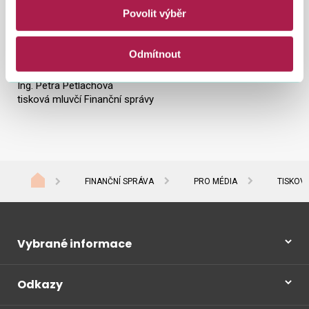
účtenek za hodinu. Průměrná doba odezvy, kterou potvrzují i
Povolit výběr
nezávislá měření, se pohybuje okolo desetiny vteřiny.
Ing. Michal Žurovec
Odmítnout
tiskový mluvčí Ministerstva financí
Ing. Petra Petlachová
tisková mluvčí Finanční správy
FINANČNÍ SPRÁVA
PRO MÉDIA
TISKOV
Vybrané informace
Odkazy