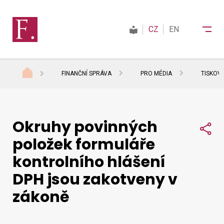
CZ
EN
FINANČNÍ SPRÁVA
PRO MÉDIA
TISKOV
Finanční správa
Okruhy povinných
Daně
Sdí
položek formuláře
kontrolního hlášení
Mezinárodní spolupráce
DPH jsou zakotveny v
zákoně
Kontakty