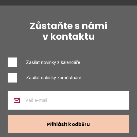
Zůstaňte s námi
v kontaktu
Zasílat novinky z kalendáře
Zasílat nabídky zaměstnání
Zadejte
váš
e-
mail
Přihlásit k odběru