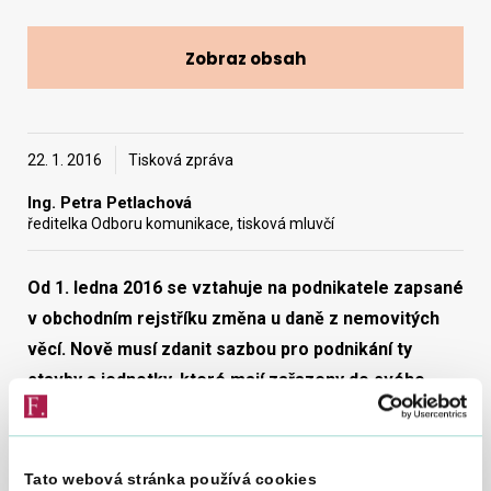
Zobraz obsah
Vyhledat na webu
22. 1. 2016
Tisková zpráva
Ing. Petra Petlachová
ředitelka Odboru komunikace, tisková mluvčí
Od 1. ledna 2016 se vztahuje na podnikatele zapsané
v obchodním rejstříku změna u daně z nemovitých
věcí. Nově musí zdanit sazbou pro podnikání ty
stavby a jednotky, které mají zařazeny do svého
obchodního majetku a dosud u nich tato sazba
aplikována nebyla. Jde například o garáže postavené
odděleně od obytných domů nebo budovy pro
Tato webová stránka používá cookies