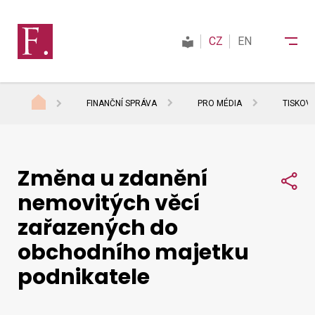
CZ
EN
FINANČNÍ SPRÁVA
PRO MÉDIA
TISKOV
Finanční správa
Změna u zdanění
Daně
Sdí
nemovitých věcí
zařazených do
Mezinárodní spolupráce
obchodního majetku
podnikatele
Kontakty