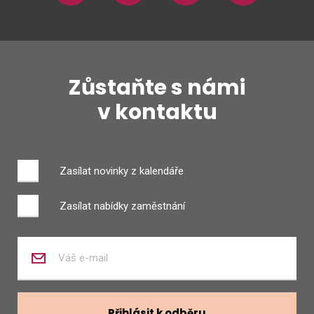
Zůstaňte s námi
v kontaktu
Zasílat novinky z kalendáře
Zasílat nabídky zaměstnání
Zadejte
váš
e-
mail
Přihlásit k odběru