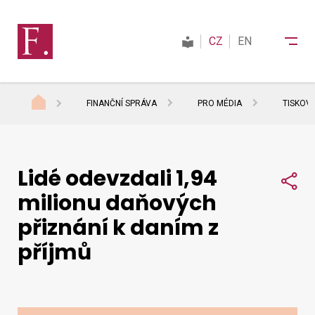
CZ
EN
FINANČNÍ SPRÁVA
PRO MÉDIA
TISKOV
Finanční správa
Lidé odevzdali 1,94
Daně
Sdí
milionu daňových
přiznání k daním z
Mezinárodní spolupráce
příjmů
Kontakty