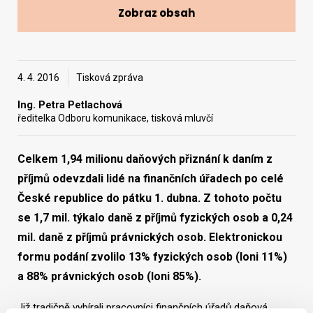
Zobraz obsah
Vyhledat na webu
4. 4. 2016
Tisková zpráva
Ing. Petra Petlachová
ředitelka Odboru komunikace, tisková mluvčí
Celkem 1,94 milionu daňových přiznání k daním z
příjmů odevzdali lidé na finančních úřadech po celé
České republice do pátku 1. dubna. Z tohoto počtu
se 1,7 mil. týkalo daně z příjmů fyzických osob a 0,24
mil. daně z příjmů právnických osob. Elektronickou
formu podání zvolilo 13% fyzických osob (loni 11%)
a 88% právnických osob (loni 85%).
Již tradičně vybírali pracovníci finančních úřadů daňová