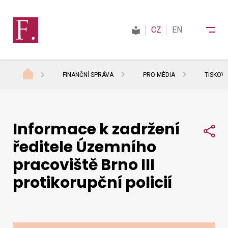
CZ
EN
FINANČNÍ SPRÁVA
PRO MÉDIA
TISKOV
Finanční správa
Informace k zadržení
Daně
Sdí
ředitele Územního
pracoviště Brno III
Mezinárodní spolupráce
protikorupční policií
Kontakty