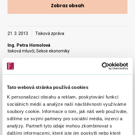
Zobraz obsah
Vyhledat na webu
21. 3. 2013
Tisková zpráva
Ing. Petra Homolová
tisková mluvčí, Sekce ekonomiky
V pondělí 18. 3. 2013 byl policisty ÚOKFK v
souvislosti s krácením daně z přidané hodnoty
zadržen ředitel Územního pracoviště Brno III, které
Tato webová stránka používá cookies
je součástí Finančního úřadu pro Jihomoravský kraj.
K personalizaci obsahu a reklam, poskytování funkcí
Generální finanční ředitelství (GFŘ) bylo o možném
sociálních médií a analýze naší návštěvnosti využíváme
zadržení ředitele územního pracoviště ze strany
soubory cookie. Informace o tom, jak náš web používáte,
sdílíme se svými partnery pro sociální média, inzerci a
ÚOKFK s předstihem informováno.
analýzy. Partneři tyto údaje mohou zkombinovat s
S ohledem na závažnost indicií, z nichž pramenilo podezření
dalšími informacemi, které jste jim poskytli nebo které