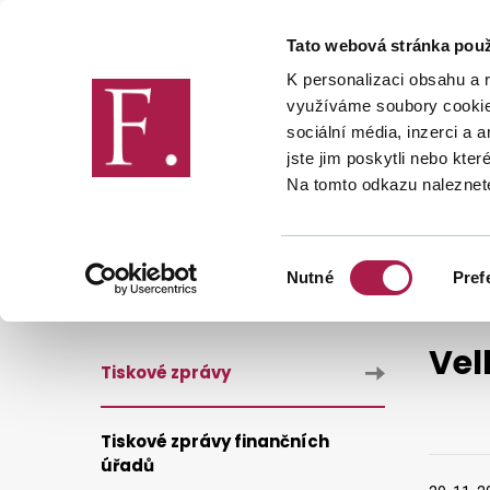
Tato webová stránka použ
Finanční správa
K personalizaci obsahu a 
využíváme soubory cookie.
sociální média, inzerci a 
jste jim poskytli nebo kter
Na tomto odkazu naleznet
FINANČNÍ SPRÁVA
PRO MÉDIA
VELKÉ ZMĚNY V DAŇOVÉ SPRÁVĚ OD 1. 1. 2013
Výběr
Nutné
Pref
souhlasu
Vel
Tiskové zprávy
Tiskové zprávy finančních
úřadů