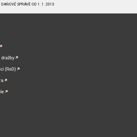
 DAŇOVÉ SPRÁVĚ OD 1. 1. 2013
é dražby
cí (ReD)
ra
le
gram