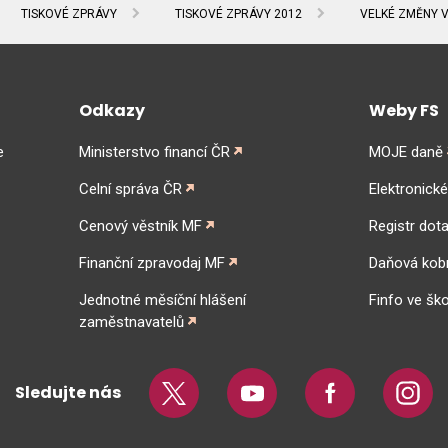
TISKOVÉ ZPRÁVY
TISKOVÉ ZPRÁVY 2012
VELKÉ ZMĚNY V
Odkazy
Weby FS
e
Ministerstvo financí ČR
MOJE daně
Celní správa ČR
Elektronick
Cenový věstník MF
Registr dota
Finanční zpravodaj MF
Daňová kob
Jednotné měsíční hlášení
Finfo ve ško
zaměstnavatelů
Sledujte nás
Twitter
Youtube
Facebook
Insta