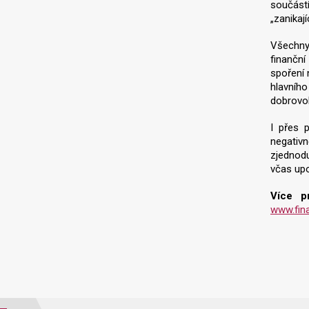
součást
„zanikají
Všechny
finančn
spoření 
hlavníh
dobrovol
I přes 
negativ
zjednodu
včas up
Více p
www.fin