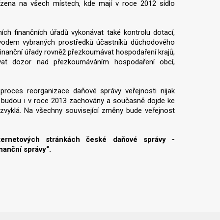
ízena na všech místech, kde mají v roce 2012 sídlo
h finančních úřadů vykonávat také kontrolu dotací,
evodem vybraných prostředků účastníků důchodového
finanční úřady rovněž přezkoumávat hospodaření krajů,
ávat dozor nad přezkoumáváním hospodaření obcí,
proces reorganizace daňové správy veřejnosti nijak
i budou i v roce 2013 zachovány a současně dojde ke
 zvyklá. Na všechny související změny bude veřejnost
nternetových stránkách české daňové správy -
nanční správy“.