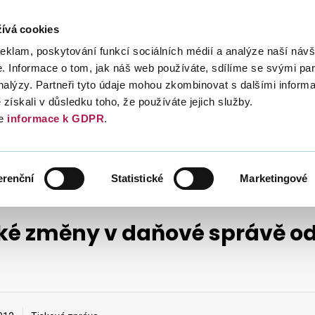
ívá cookies
Daně
Mezinárodní spolupráce
Kont
reklam, poskytování funkcí sociálních médií a analýze naší návš
 Informace o tom, jak náš web používáte, sdílíme se svými par
analýzy. Partneři tyto údaje mohou zkombinovat s dalšími inform
é získali v důsledku toho, že používáte jejich služby.
e
informace k GDPR
.
TISKOVÉ ZPRÁVY
TISKOVÉ ZPRÁVY 2012
erenční
Statistické
Marketingové
ké změny v daňové správě od 1