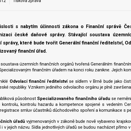
2012
Tisková zpráva
islosti s nabytím účinnosti zákona o Finanční správě Če
nizaci české daňové správy. Stávající soustava územní
í správy, které bude tvořit Generální finanční ředitelství, Od
izovaný finanční úřad.
í soustava územních finančních orgánů tvořená Generálním finančním ř
Specializovaným finančním úřadem na konci roku zanikne. Jejich ko
niklé
Odvolací finanční ředitelství
se sídlem v Brně bude jako čis
ské republiky. Vznikem jediného odvolacího orgánu je plně završena
ubliková působnost
Specializovaného finančního úřadu
se nemění
 kontrolu, kontrolu hazardu a kompetence spojené s vedením Cent
registrace smluv účastníků důchodového spoření a komunikace s pe
nčních úřadů
vyjmenovaných v zákoně bude nově vybaveno krajskou
í i v jejich názvu. Sídla jednotlivých úřadů se budou nacházet přímo