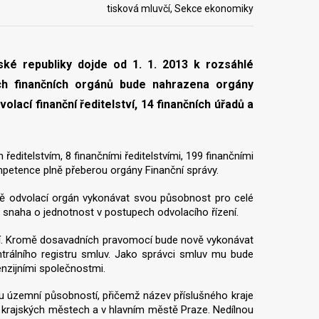
tisková mluvčí, Sekce ekonomiky
ské republiky dojde od 1. 1. 2013 k rozsáhlé
ch finančních orgánů bude nahrazena orgány
volací finanční ředitelství, 14 finančních úřadů a
editelstvím, 8 finančními ředitelstvími, 199 finančními
mpetence plně přeberou orgány Finanční správy.
tě odvolací orgán vykonávat svou působnost pro celé
 snaha o jednotnost v postupech odvolacího řízení.
. Kromě dosavadních pravomocí bude nově vykonávat
rálního registru smluv. Jako správci smluv mu bude
nzijními společnostmi.
 územní působností, přičemž název příslušného kraje
 v krajských městech a v hlavním městě Praze. Nedílnou