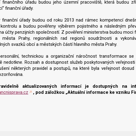
í finančního úřadu budou jeho územní pracoviště, která budou zř
cí“ finanční úřady.
 finanční úřady budou od roku 2013 nad rámec kompetencí dnešníc
í kontrolu a budou pověřeny výběrem pojistného a následným př
na účty penzijních společností. Z pověření ministerstva budou moci 
o města Prahy, regionálních rad regionů soudržnosti a vykon
ných svazků obcí a městských částí hlavního města Prahy.
personální, technickou a organizační náročnost transformace se 
ně nedotkne. Rozsah a dostupnost služeb poskytovaných veřejnost
šení některých pravidel a postupů, na které byla veřejnost dosud
ozorňována.
ravidelně aktualizovaných informací je dostupných na i
ancnisprava.cz
, pod záložkou „Aktuální informace ke vzniku Fi