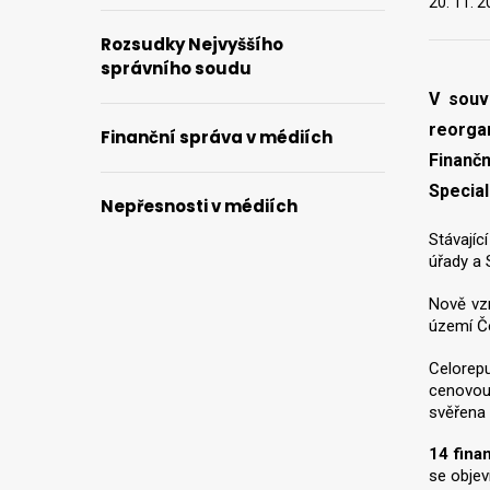
20. 11. 
Rozsudky Nejvyššího
správního soudu
V souv
reorga
Finanční správa v médiích
Finančn
Special
Nepřesnosti v médiích
Stávajíc
úřady a 
Nově vz
území Če
Celorep
cenovou
svěřena 
14 fina
se objev