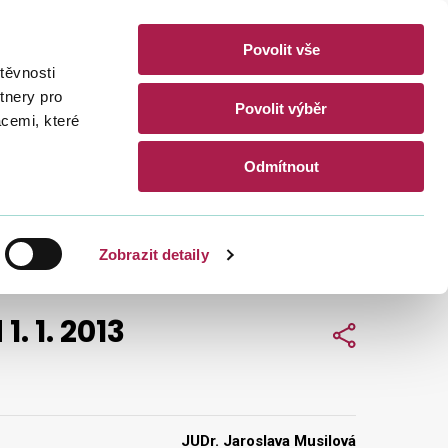
Povolit vše
akty
těvnosti
CZ
EN
tnery pro
Povolit výběr
acemi, které
Hledat
Odmítnout
Zobrazit detaily
. 1. 2013
Sdílet
JUDr. Jaroslava Musilová