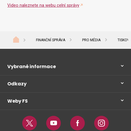
Video naleznete na webu celní správy
FINANČNÍ SPRÁVA
PRO MÉDIA
TISKOV
Vybrané informace
Odkazy
Weby FS
Twitter
Youtube
Facebook
Instagram