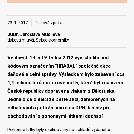
Vyhledat na webu
23. 1. 2012
Tisková zpráva
JUDr. Jaroslava Musilová
tisková mluvčí, Sekce ekonomiky
Ve dnech 18. a 19. ledna 2012 vyvrcholila pod
kódovým označením "HRABAL" společná akce
daňové a celní správy. Výsledkem bylo zabavení cca
1,4 milionu litrů motorové nafty, která byla na území
České republiky dopravena vlakem z Běloruska.
Jednalo se o další ze série akcí, zaměřených na
odhalování a potírání úniků na DPH, k nimž při
obchodování s pohonnými látkami dochází.
Pohonné látky byly exekuovány na základě vydaného