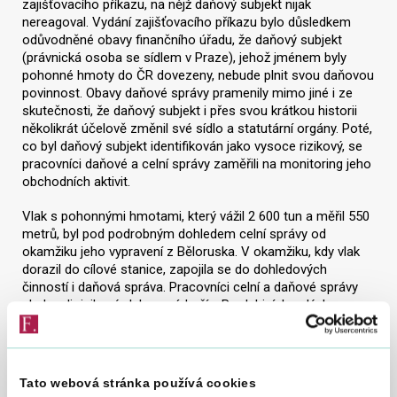
zajišťovacího příkazu, na nějž daňový subjekt nijak
nereagoval. Vydání zajišťovacího příkazu bylo důsledkem
odůvodněné obavy finančního úřadu, že daňový subjekt
(právnická osoba se sídlem v Praze), jehož jménem byly
pohonné hmoty do ČR dovezeny, nebude plnit svou daňovou
povinnost. Obavy daňové správy pramenily mimo jiné i ze
skutečnosti, že daňový subjekt i přes svou krátkou historii
několikrát účelově změnil své sídlo a statutární orgány. Poté,
co byl daňový subjekt identifikován jako vysoce rizikový, se
pracovníci daňové a celní správy zaměřili na monitoring jeho
obchodních aktivit.
Vlak s pohonnými hmotami, který vážil 2 600 tun a měřil 550
metrů, byl pod podrobným dohledem celní správy od
okamžiku jeho vypravení z Běloruska. V okamžiku, kdy vlak
dorazil do cílové stanice, zapojila se do dohledových
činností i daňová správa. Pracovníci celní a daňové správy
sledovali rizikový vlak na nádraží v Pardubicích celých osm
dní, než došlo k dokončení celních formalit. Podařilo se
zjistit, že v průběhu přepravy účastníci transakce změnili
dovozní podklady za účelem ztížení daňového řízení. Ve
chvíli, kdy byl náklad propuštěn na daňové území České
Tato webová stránka používá cookies
republiky, finanční úřad oznámil daňovému subjektu, že