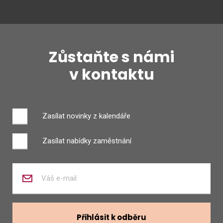
Zůstaňte s námi
v kontaktu
Zasílat novinky z kalendáře
Zasílat nabídky zaměstnání
Zadejte
váš
e-
mail
Přihlásit k odběru