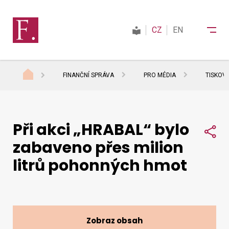
CZ
EN
FINANČNÍ SPRÁVA
PRO MÉDIA
TISKOV
Finanční správa
Při akci „HRABAL“ bylo
Daně
Sdí
zabaveno přes milion
litrů pohonných hmot
Mezinárodní spolupráce
Kontakty
Zobraz obsah