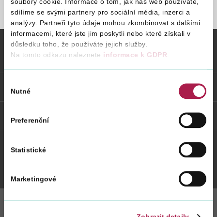
soubory cookie. Informace o tom, jak náš web používáte,
sdílíme se svými partnery pro sociální média, inzerci a
STRÁNKA NENALEZENA
analýzy. Partneři tyto údaje mohou zkombinovat s dalšími
Vyhledat na webu
informacemi, které jste jim poskytli nebo které získali v
důsledku toho, že používáte jejich služby.
Na tomto odkazu naleznete
informace k GDPR
.
Vybrané informace
Výběr
Odkazy
Nutné
souhlasu
Weby FS
Preferenční
Statistické
Twitter
Youtube
Facebook
Instagram
Marketingové
Zobrazit detaily