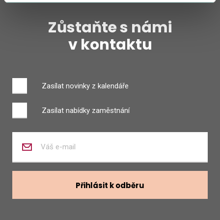
Zůstaňte s námi
v kontaktu
Zasílat novinky z kalendáře
Zasílat nabídky zaměstnání
Zadejte
váš
e-
mail
Přihlásit k odběru