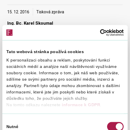
15. 12. 2016
Tisková zpráva
Vyhledat na webu
Ing. Bc. Karel Skoumal
tiskový mluvčí Finančního úřadu pro Zlínský kraj
Další úspěšná exekuční akce proběhla v úterý 13.
Tato webová stránka používá cookies
prosince 2016 na Zlínsku.
K personalizaci obsahu a reklam, poskytování funkcí
Zejména výrobky z drahých kovů, dámské a pánské hodinky,
sociálních médií a analýze naší návštěvnosti využíváme
to je výsledek další exekuční akce, provedené v tomto týdnu
soubory cookie. Informace o tom, jak náš web používáte,
zaměstnanci Finančního úřadu pro Zlínský kraj ve spolupráci
sdílíme se svými partnery pro sociální média, inzerci a
s Celním úřadem pro Zlínský kraj u daňového dlužníka.
analýzy. Partneři tyto údaje mohou zkombinovat s dalšími
informacemi, které jste jim poskytli nebo které získali v
V rámci této exekuční akce se podařilo zajistit zboží v
důsledku toho, že používáte jejich služby.
celkové odhadované hodnotě necelé dva miliony korun.
Na tomto odkazu naleznete
informace k GDPR
.
Pokud daňový dlužník svůj dluh neuhradí, budou zabavené
věci prodány v dražbě.
Výběr
Nutné
souhlasu