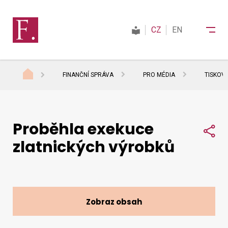
CZ
EN
FINANČNÍ SPRÁVA
PRO MÉDIA
TISKOV
Finanční správa
Proběhla exekuce
Daně
Sdí
zlatnických výrobků
Mezinárodní spolupráce
Kontakty
Zobraz obsah