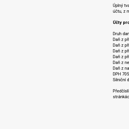
Úplný tv
účtu, z 
Účty pr
Druh dan
Daň z p
Daň z př
Daň z př
Daň z př
Daň z n
Daň z n
DPH 705
Silničn
Předčísl
stránkác