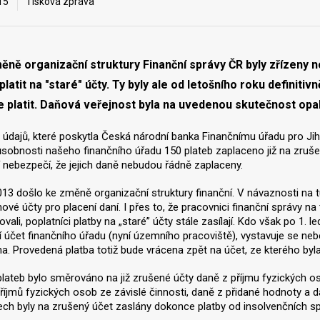
15
Tisková zpráva
ěně organizační struktury Finanční správy ČR byly zřízeny no
latit na "staré" účty. Ty byly ale od letošního roku definitiv
ze platit. Daňová veřejnost byla na uvedenou skutečnost o
 údajů, které poskytla Česká národní banka Finančnímu úřadu pro Jiho
ůsobnosti našeho finančního úřadu 150 plateb zaplaceno již na zrušen
í nebezpečí, že jejich daně nebudou řádně zaplaceny.
2013 došlo ke změně organizační struktury finanční. V návaznosti na 
nové účty pro placení daní. I přes to, že pracovnici finanční správy 
vali, poplatníci platby na „staré” účty stále zasílají. Kdo však po 1
 účet finančního úřadu (nyní územního pracoviště), vystavuje se ne
a. Provedená platba totiž bude vrácena zpět na účet, ze kterého byl
plateb bylo směrováno na již zrušené účty daně z příjmu fyzických oso
říjmů fyzických osob ze závislé činnosti, daně z přidané hodnoty a d
ech byly na zrušený účet zaslány dokonce platby od insolvenčních s