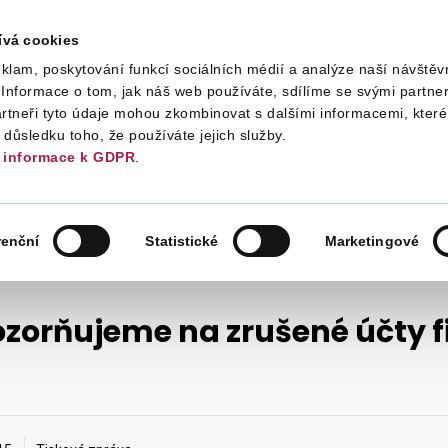
ívá cookies
klam, poskytování funkcí sociálních médií a analýze naší návštěv
Daně
Mezinárodní spolupráce
Kont
Informace o tom, jak náš web používáte, sdílíme se svými partner
artneři tyto údaje mohou zkombinovat s dalšími informacemi, které 
v důsledku toho, že používáte jejich služby.
informace k GDPR
.
TISKOVÉ ZPRÁVY FINANČNÍCH ÚŘADŮ
TISKOVÉ ZPRÁVY 2015
renční
Statistické
Marketingové
zorňujeme na zrušené účty 