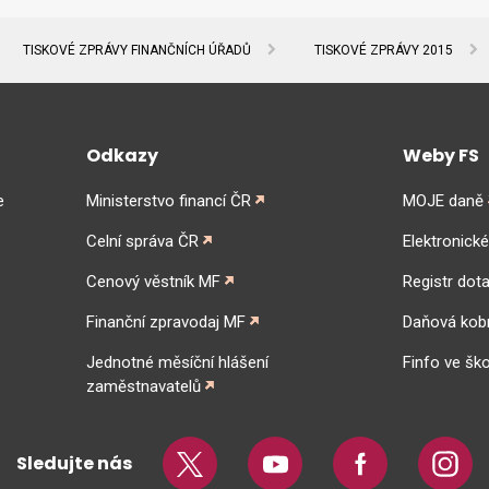
TISKOVÉ ZPRÁVY FINANČNÍCH ÚŘADŮ
TISKOVÉ ZPRÁVY 2015
Odkazy
Weby FS
e
Ministerstvo financí ČR
MOJE daně
Celní správa ČR
Elektronick
Cenový věstník MF
Registr dota
Finanční zpravodaj MF
Daňová kob
Jednotné měsíční hlášení
Finfo ve ško
zaměstnavatelů
Sledujte nás
Twitter
Youtube
Facebook
Insta