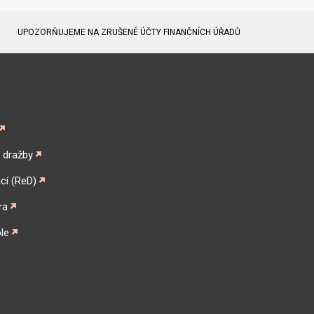
UPOZORŇUJEME NA ZRUŠENÉ ÚČTY FINANČNÍCH ÚŘADŮ
é dražby
cí (ReD)
ra
le
gram