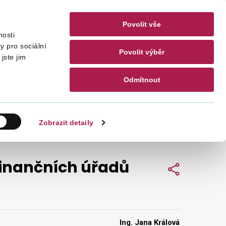
Povolit vše
nosti
akty
CZ
EN
y pro sociální
Povolit výběr
jste jim
Odmítnout
Hledat
Zobrazit detaily
finančních úřadů
Sdílet
Ing. Jana Králová