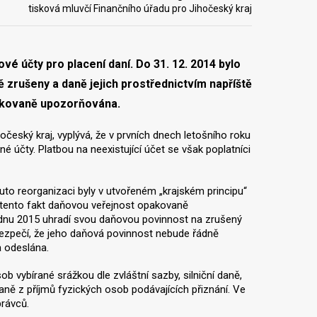
tisková mluvčí Finančního úřadu pro Jihočeský kraj
vé účty pro placení daní. Do 31. 12. 2014 bylo
ně zrušeny a daně jejich prostřednictvím napříště
pakovaně upozorňována.
český kraj, vyplývá, že v prvních dnech letošního roku
é účty. Platbou na neexistující účet se však poplatníci
tuto reorganizaci byly v utvořeném „krajském principu“
na tento fakt daňovou veřejnost opakovaně
. lednu 2015 uhradí svou daňovou povinnost na zrušený
bezpečí, že jeho daňová povinnost nebude řádně
a odeslána.
b vybírané srážkou dle zvláštní sazby, silniční daně,
aně z příjmů fyzických osob podávajících přiznání. Ve
právců.