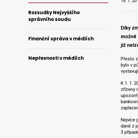
16. 1. 20
Rozsudky Nejvyššího
správního soudu
Díky zm
možné p
Finanční správa v médiích
již nel
Nepřesnosti v médiích
Přesto z
bylo v p
vystavuj
K 1. 1. 
zřízeny 
upozorňo
bankovní
zaplacen
Nejvíce 
daně z p
3 případ