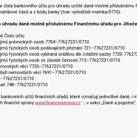
ar čísla bankovního účtu pro úhradu určité daně místně příslušnému 
matrikové části a z kódu banky (tvar =předčíslí-matrika/0710).
o úhradu daně místně příslušnému Finančnímu úřadu pro Jihoče
ě Číslo účtu
říjmů právnických osob 7704–77627231/0710
íjmů fyzických osob podávajících přiznání 721–77627231/0710
íjmů fyzických osob vybíraná srážkou dle zvláštní sazby 7720-7762
íjmů fyzických osob ze závislé činnosti 713–77627231/0710
emovitých věcí 7755–77627231/0710
abytí nemovitých věcí 7691–77627231/0710
–77627231/0710
í daň 748–77627231/0710
í bankovních účtů finančních úřadů, které označují jednotlivé daně, i 
h finanční správy
www.financnisprava.cz
, v sekci „Daně a pojistné“,