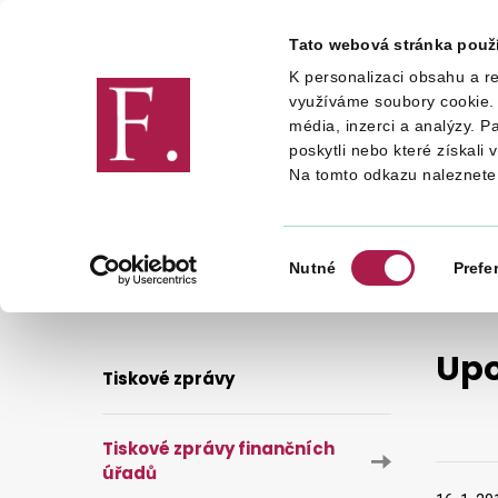
Tato webová stránka použ
K personalizaci obsahu a re
Finanční správa
využíváme soubory cookie. 
média, inzerci a analýzy. P
poskytli nebo které získali 
Na tomto odkazu naleznete
FINANČNÍ SPRÁVA
PRO MÉDIA
UPOZORŇUJEME NA ZRUŠENÉ ÚČTY FINANČNÍCH ÚŘADŮ
Výběr
Nutné
Prefe
souhlasu
Upo
Tiskové zprávy
Tiskové zprávy finančních
úřadů