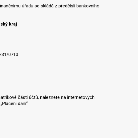
finančnímu úřadu se skládá z předčíslí bankovního
ský kraj
7231/0710
matrikové části účtů, naleznete na internetových
 „Placení daní“.